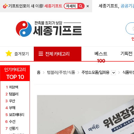
×
세종기프트,
공공기
기프트인포
의 새 이름!
세종기프트
자세히
베스트
기획전
전체 카테고리
즐겨찾기
100
인기카테고리
홈
텀블러/주방/식품
주방소모품/일회용
식품위
TOP 10
1
에코백
2
텀블러
3
우산
4
부채
5
보조배터리
6
수건
7
선풍기