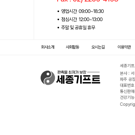
영업시간 09:00~18:30
점심시간 12:00~13:00
주말 및 공휴일 휴무
회사소개
사회활동
오시는길
이용약관
세종기프트
본사 : 
파주 공장
대표번호 :
통신판매신
건강기능식
Copyrig