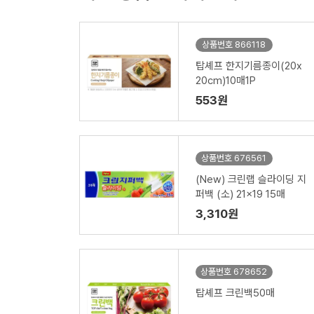
상품번호 866118
탑셰프 한지기름종이(20x
20cm)10매1P
553원
상품번호 676561
(New) 크린랩 슬라이딩 지
퍼백 (소) 21x19 15매
3,310원
상품번호 678652
탑셰프 크린백50매