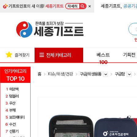
×
세종기프트,
공공기
기프트인포
의 새 이름!
세종기프트
자세히
베스트
기획전
전체 카테고리
즐겨찾기
100
인기카테고리
홈
티슈/위생/건강
구급/위생용품
구급함
TOP 10
1
에코백
2
텀블러
3
우산
4
부채
5
보조배터리
6
수건
7
선풍기