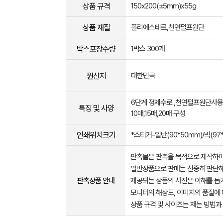
상품 규격
150x200(±5mm)x55g
상품 재질
폴리에스테르,천연펄프원단
박스포장수량
1박스 300개
원산지
대한민국
6단계 정제수로 ,천연펄프원단사용
특징 및 사양
10매,15매,20매 구성
인쇄위치크기
*스티커-일반(90*50mm)/빅(9
판촉물은 판촉을 목적으로 제작하여
일반상품으로 판매는 신중히 판단해
판촉상품 안내
제공되는 상품의 사진은 이해를 
모니터의 해상도, 이미지의 품질에 
상품 규격 및 사이즈는 재는 방법과