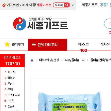
×
세종기프트,
공공기
기프트인포
의 새 이름!
세종기프트
자세히
베스트
기획전
전체 카테고리
즐겨찾기
100
인기카테고리
홈
티슈/위생/건강
티슈/물티슈
물티슈(판촉/홍보
TOP 10
1
에코백
2
텀블러
3
우산
4
부채
5
보조배터리
6
수건
7
선풍기