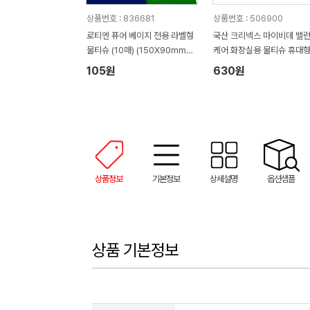
상품번호 : 836681
상품번호 : 506900
로티엔 퓨어 베이지 전용 라벨형
국산 크리넥스 마이비데 밸
물티슈 (10매) (150X90mm
케어 화장실용 물티슈 휴대형 
(±5mm))
매
105원
630원
상품정보
기본정보
상세설명
옵션샘플
상품 기본정보