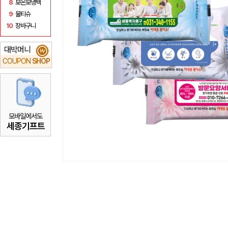
8
보온보냉백
9
물티슈
10
장바구니
대박머니
₩
COUPON
SHOP
모바일에서도
세종기프트