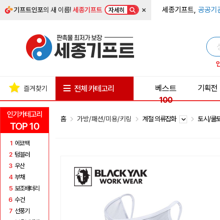
×
세종기프트,
공공기
기프트인포
의 새 이름!
세종기프트
자세히
베스트
기획전
전체 카테고리
즐겨찾기
100
인기카테고리
홈
가방/패션/미용/키링
계절 의류잡화
토시/쿨
TOP 10
1
에코백
2
텀블러
3
우산
4
부채
5
보조배터리
6
수건
7
선풍기