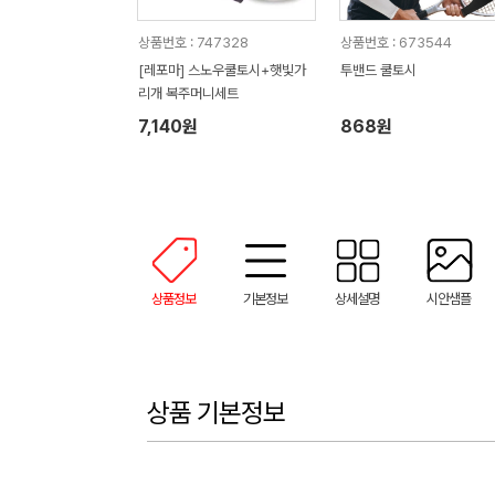
상품번호 : 747328
상품번호 : 673544
[레포마] 스노우쿨토시+햇빛가
투밴드 쿨토시
리개 복주머니세트
7,140원
868원
상품정보
기본정보
상세설명
시안샘플
상품 기본정보