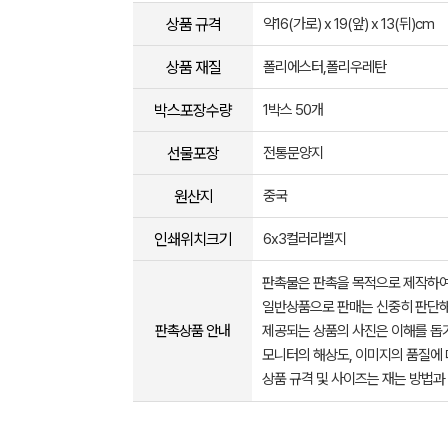
상품 규격
약16(가로) x 19(앞) x 13(뒤)cm
상품 재질
폴리에스터,폴리우레탄
박스포장수량
1박스 50개
선물포장
전통문양지
원산지
중국
인쇄위치크기
6x3컬러라벨지
판촉물은 판촉을 목적으로 제작하여
일반상품으로 판매는 신중히 판단해
판촉상품 안내
제공되는 상품의 사진은 이해를 
모니터의 해상도, 이미지의 품질에 
상품 규격 및 사이즈는 재는 방법과