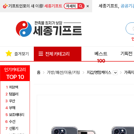
×
세종기프트,
공공기
기프트인포
의 새 이름!
세종기프트
자세히
베스트
기획전
전체 카테고리
즐겨찾기
100
인기카테고리
홈
가방/패션/미용/키링
지갑/명함케이스
가죽
TOP 10
1
에코백
2
텀블러
3
우산
4
부채
5
보조배터리
6
수건
7
선풍기