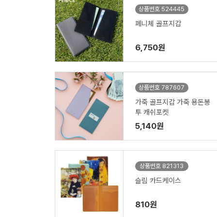
상품번호 524445
페니체 골프지갑
6,750원
상품번호 787607
가죽 골프지갑 가죽 용돈봉
투 캐쉬포켓
5,140원
상품번호 821313
슬림 카드케이스
810원