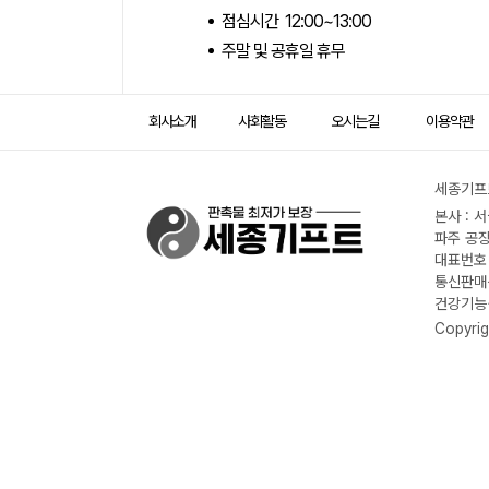
점심시간 12:00~13:00
주말 및 공휴일 휴무
회사소개
사회활동
오시는길
이용약관
세종기프트
본사 : 
파주 공장
대표번호 :
통신판매신
건강기능식
Copyrig