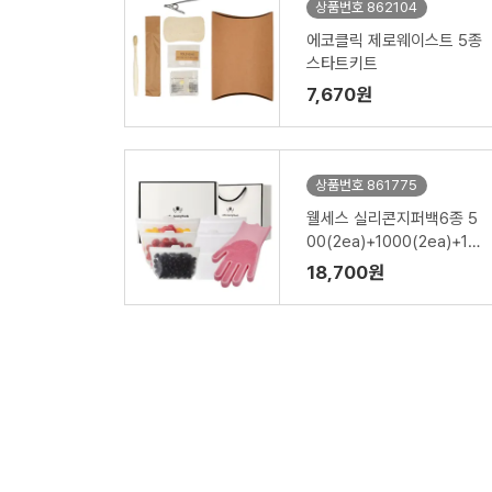
상품번호 862104
에코클릭 제로웨이스트 5종
스타트키트
7,670원
상품번호 861775
웰세스 실리콘지퍼백6종 5
00(2ea)+1000(2ea)+15
00ml(2ea)+실리콘 브러
18,700원
시 설거지 수세미 일체형 고
무장갑 1P 세트