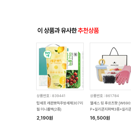
이 상품과 유사한
추천상품
상품번호 : 839441
상품번호 : 861784
탑셰프 레몬뽀득주방세제307리
웰세스 링 후르츠팟 [W6902
필 미니롤백(2종)
P+실리콘지퍼백3종+실리콘
러시 설거지 수세미 일체형 
2,190원
16,500원
장갑 1P 세트