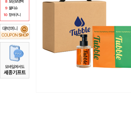
8
보온보냉백
9
물티슈
10
장바구니
대박머니
₩
COUPON
SHOP
모바일에서도
세종기프트