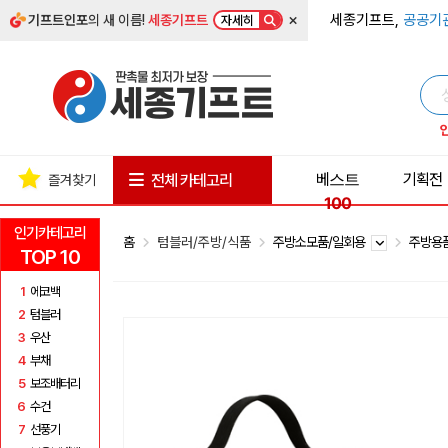
×
세종기프트,
공공기
기프트인포
의 새 이름!
세종기프트
자세히
베스트
기획전
전체 카테고리
즐겨찾기
100
인기카테고리
홈
텀블러/주방/식품
주방소모품/일회용
주방용
TOP 10
1
에코백
2
텀블러
3
우산
4
부채
5
보조배터리
6
수건
7
선풍기