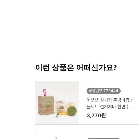
이런 상품은 어떠신가요?
상품번호 770444
어쓰쓰 설거지 주방 4종 선
물세트 설거지바 천연수세
미 제로웨이스트키트
3,770원