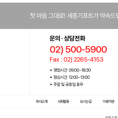
첫 마음 그대로! 세종기프트가 약속드
문의 · 상담전화
02) 500-5900
Fax : 02) 2265-4153
영업시간 09:00~18:30
점심시간 12:00~13:00
주말 및 공휴일 휴무
회사소개
사회활동
오시는길
이용약관
세종기프트