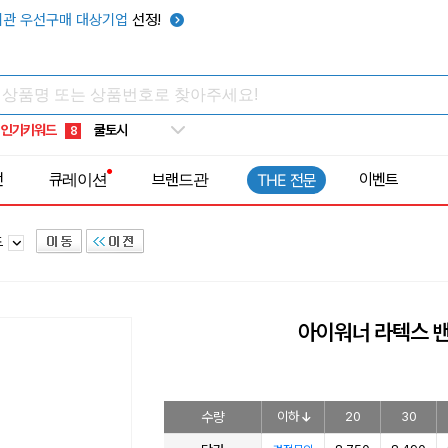
키캡
5
관 우선구매 대상기업
선정!
우산
6
텀블러
7
쿨토시
8
인기키워드
넥쿨러
9
타포린가방
10
전
큐레이션
브랜드관
이벤트
THE 전문
선풍기
1
드
아이워너 라텍스 
수량
이하
20
30