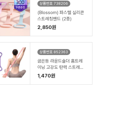
상품번호 738206
(Blossom) 파스텔 실리콘
스트레칭밴드 (2종)
2,850원
상품번호 852363
굽은등 라운드숄더 홈트레
이닝 고강도 탄력 스트레칭
밴드
1,470원