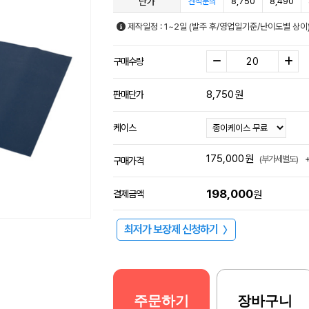
단가
8,750
8,490
견적문의
제작일정 : 1~2일 (발주 후/영업일기준/난이도별 상이
구매수량
8,750
원
판매단가
케이스
175,000
원
(부가세별도)
구매가격
198,000
결제금액
원
최저가 보장제 신청하기
〉
주문하기
장바구니