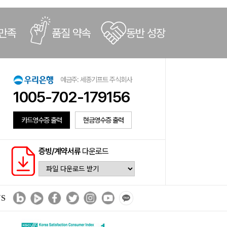
 만족
품질 약속
동반 성장
예금주: 세종기프트 주식회사
1005-702-179156
카드영수증 출력
현금영수증 출력
증빙/계약서류
다운로드
NS