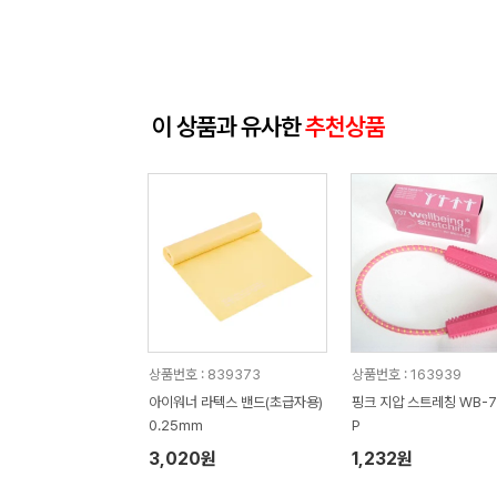
이 상품과 유사한
추천상품
상품번호 : 839373
상품번호 : 163939
아이워너 라텍스 밴드(초급자용)
핑크 지압 스트레칭 WB-7
0.25mm
P
3,020원
1,232원