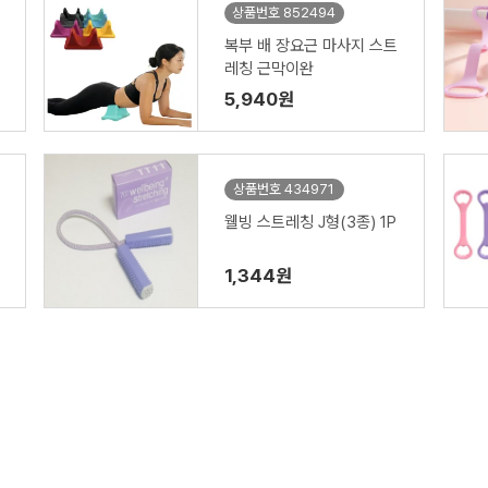
상품번호 852494
복부 배 장요근 마사지 스트
레칭 근막이완
5,940원
상품번호 434971
웰빙 스트레칭 J형(3종) 1P
1,344원