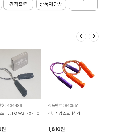
견적출력
상품제안서
호 : 434489
상품번호 : 840551
트레칭TG WB-707TG
건강지압 스트레칭기
10원
1,810원