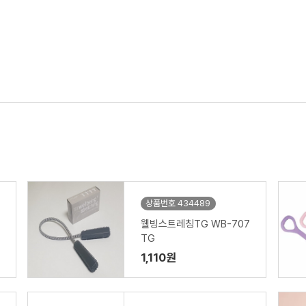
상품번호 434489
웰빙스트레칭TG WB-707
TG
1,110원