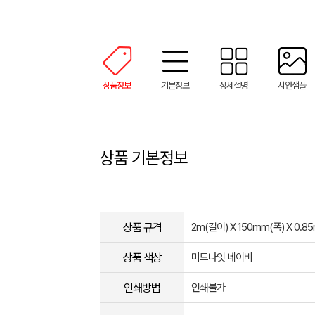
상품정보
기본정보
상세설명
시안샘플
상품 기본정보
상품 규격
2m(길이) X 150mm(폭) X 0.
상품 색상
미드나잇 네이비
인쇄방법
인쇄불가