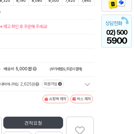
8,320
8,190
8,080
8,000
7,920
7,840
)
상담전화
※ 재고 확인 후 주문해 주세요!
02) 500
5900
원
+
배송비
5,000
(부가세별도,주문시결제)
2,625
회원가입
대박머니적립
원
쇼핑백 제작
박스 제작
견적요청