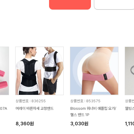
상품번호 : 836255
상품번호 : 853575
상품번
07A
머레이 바른자세 교정밴드
Blossom 워너비 애플힙 요가/
웰빙스
헬스 밴드 1P
8,360원
3,030원
1,1