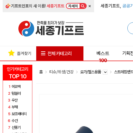
×
세종기프트,
공공기
기프트인포
의 새 이름!
세종기프트
자세히
베스트
기획
전체 카테고리
즐겨찾기
100
인기카테고리
홈
티슈/위생/건강
요가/헬스용품
스트레칭밴
TOP 10
1
에코백
2
텀블러
3
우산
4
부채
5
보조배터리
6
수건
7
선풍기