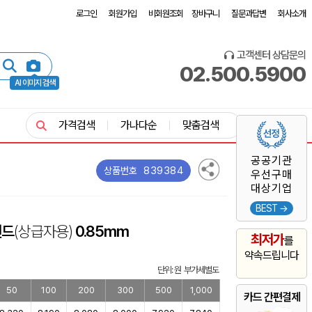
로그인
회원가입
비회원조회
장바구니
질문과답변
회사소개
고객센터 상담문의
02.500.5900
AI 이미지 검색
가격검색
가나다순
맞춤검색
공공기관
839384
상품번호
우선구매
대상기업
BEST →
밴드
(상급자용)
0.85mm
최저가
를
약속드립니다
단위: 원 부가세별도
50
100
200
300
500
1,000
카드 간편결제