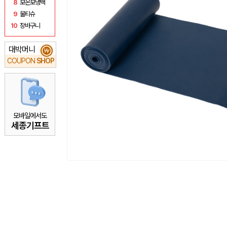
8
보온보냉백
9
물티슈
10
장바구니
대박머니
₩
COUPON
SHOP
모바일에서도
세종기프트