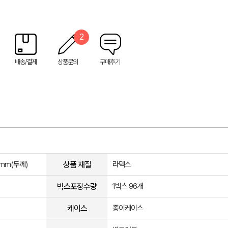
2
배송/결제
상품문의
구매후기
상품 재질
85mm(두께)
라텍스
박스포장수량
1박스 96개
케이스
종이케이스