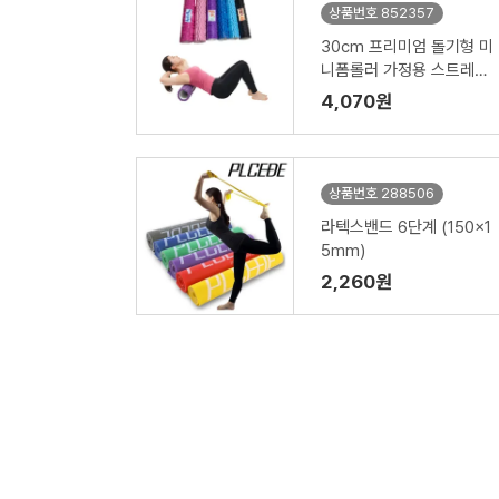
상품번호 852357
30cm 프리미엄 돌기형 미
니폼롤러 가정용 스트레칭
마사지기
4,070원
상품번호 288506
라텍스밴드 6단계 (150x1
5mm)
2,260원