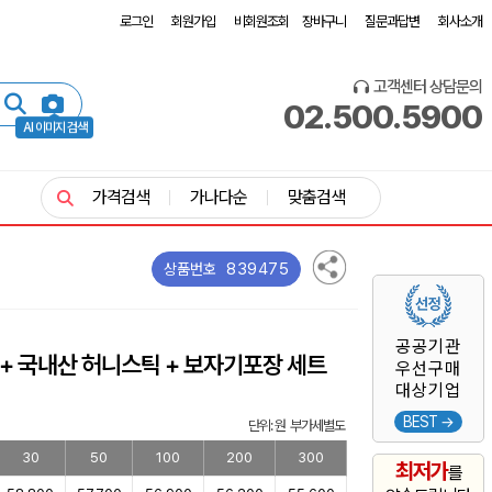
로그인
회원가입
비회원조회
장바구니
질문과답변
회사소개
고객센터 상담문의
02.500.5900
AI 이미지 검색
가격검색
가나다순
맞춤검색
839475
상품번호
공공기관
 + 국내산 허니스틱 + 보자기포장 세트
우선구매
대상기업
BEST →
단위: 원 부가세별도
30
50
100
200
300
최저가
를