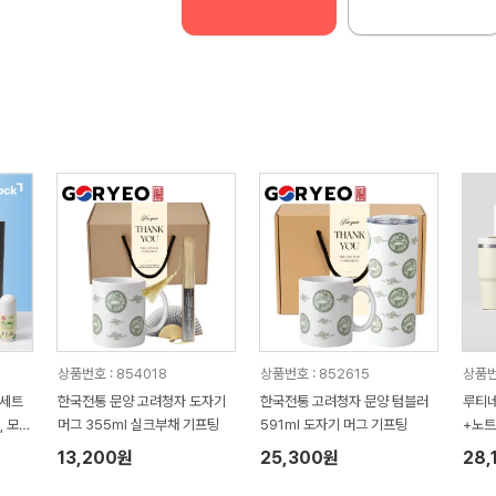
상품번호 : 854018
상품번호 : 852615
상품번
브세트
한국전통 문양 고려청자 도자기
한국전통 고려청자 문양 텀블러
루티네
, 모기
머그 355ml 실크부채 기프팅
591ml 도자기 머그 기프팅
+노
터리
13,200원
25,300원
28,