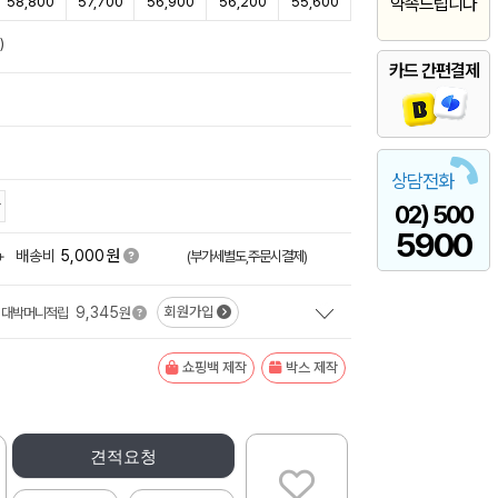
58,800
57,700
56,900
56,200
55,600
약속드립니다
)
카드 간편결제
상담전화
02) 500
5900
원
+
배송비
5,000
(부가세별도,주문시결제)
9,345
회원가입
대박머니적립
원
쇼핑백 제작
박스 제작
견적요청