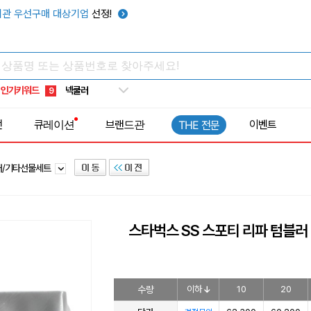
키캡
5
관 우선구매 대상기업
선정!
우산
6
텀블러
7
쿨토시
8
인기키워드
넥쿨러
9
타포린가방
10
전
큐레이션
브랜드관
이벤트
THE 전문
선풍기
1
러/기타선물세트
스타벅스 SS 스포티 리파 텀블러
수량
이하
10
20