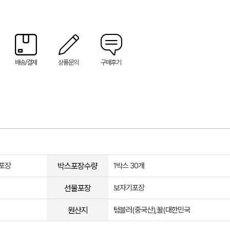
배송/결제
상품문의
구매후기
박스포장수량
기포장
1박스 30개
선물포장
보자기포장
원산지
텀블러(중국산),꿀(대한민국