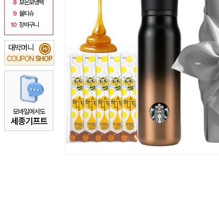
8
보온보냉백
9
물티슈
10
장바구니
대박머니
₩
COUPON
SHOP
모바일에서도
세종기프트