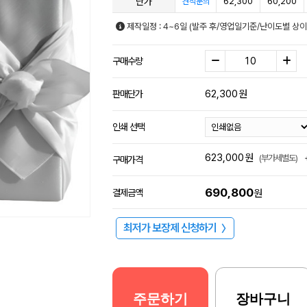
단가
62,300
60,200
견적문의
제작일정 : 4~6일 (발주 후/영업일기준/난이도별 상이
구매수량
62,300
원
판매단가
인쇄 선택
623,000
원
(부가세별도)
구매가격
690,800
결제금액
원
최저가 보장제 신청하기
〉
주문하기
장바구니