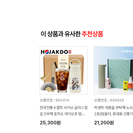
이 상품과 유사한
추천상품
상품번호 : 860414
상품번호 : 849658
한국전통 K컬쳐 샤이닝 글라스컵
락앤락 여름을 부탁해 노
실크부채 호작도 데이오프 텀블
2호(텀블러, 휴대용 선풍기
러 350ml 기프팅
기피제, 썬스틱)
25,300원
21,200원