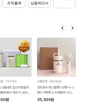
견적출력
상품제안서
호 : 797184
상품번호 : 853828
 선물세트 밀크티텀블러
센트포유 파스텔핸디선풍기+스
트볼펜세트+계산기+보조배
탠리 카페투고 트래블머그236
세트
100원
35,300원