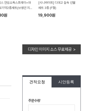
넥스 안심소독스프레이+아
[시니바이트] 디아고 실속 선물
모기약2종세트(브생건 지
세트 3종 (F형)
30원
19,900원
디자인 이미지 소스 무료제공 >
견적요청
시안등록
주문수량