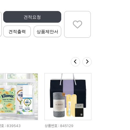
견적요청
견적출력
상품제안서
호 : 839543
상품번호 : 845129