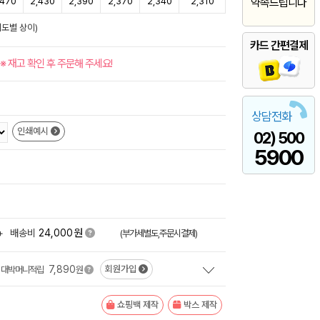
,470
2,430
2,390
2,370
2,340
2,310
약속드립니다
이도별 상이)
카드 간편결제
※ 재고 확인 후 주문해 주세요!
상담전화
인쇄예시
02) 500
5900
원
+
배송비
24,000
(부가세별도,주문시결제)
7,890
회원가입
대박머니적립
원
쇼핑백 제작
박스 제작