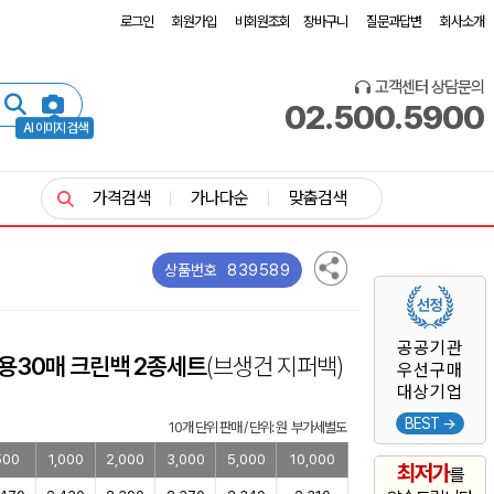
로그인
회원가입
비회원조회
장바구니
질문과답변
회사소개
고객센터 상담문의
02.500.5900
AI 이미지 검색
가격검색
가나다순
맞춤검색
839589
상품번호
공공기관
용30매 크린백 2종세트
(브생건 지퍼백)
우선구매
대상기업
BEST →
10개 단위 판매 / 단위: 원 부가세별도
500
1,000
2,000
3,000
5,000
10,000
최저가
를