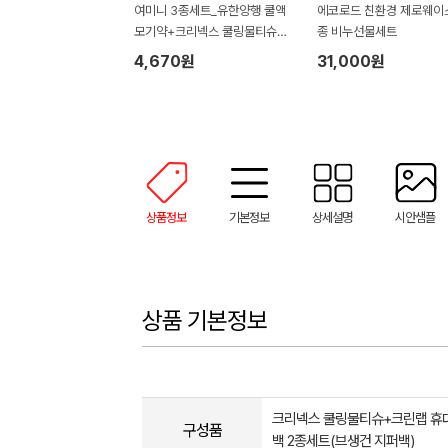
여미니 3종세트_유한양행 쿨액
에코로드 친환경 제로웨이
모기약+크리넥스 쿨링물티슈
종 비누선물세트
+아이스 쿨타올 쿨수건(기프트
4,670원
31,000원
박스)
상품정보
기본정보
상세설명
시안샘플
상품 기본정보
크리넥스 쿨링물티슈+크린랩 휴
구성품
백 2종세트(브생건 지퍼백)