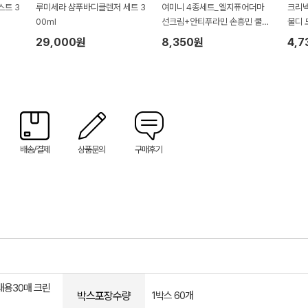
스트 3
루미세라 샴푸바디클렌저 세트 3
여미니 4종세트_엘지퓨어더마
크리
00ml
선크림+안티푸라민 손흥민 쿨에
물디 
어파스+크리넥스 쿨링물티슈
퍼백)
29,000원
8,350원
4,7
+아이스타올 쿨수건(기프트박
스)
배송/결제
상품문의
구매후기
대용30매 크린
박스포장수량
1박스 60개