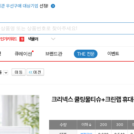
키캡
5
관 우선구매 대상기업
선정!
우산
6
텀블러
7
쿨토시
8
인기키워드
넥쿨러
9
타포린가방
10
전
큐레이션
브랜드관
이벤트
THE 전문
선풍기
1
품
크리넥스 쿨링물티슈+크린랩 휴대
수량
이하
200
300