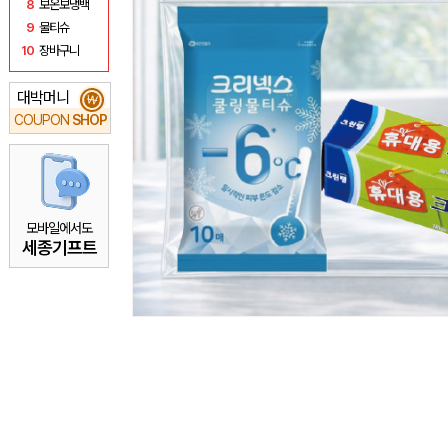
8
보온보냉백
9
물티슈
10
장바구니
대박머니
₩
COUPON
SHOP
모바일에서도
세종기프트