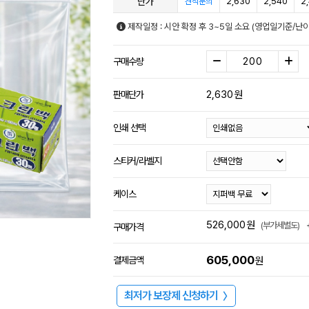
단가
2,630
2,540
2
견적문의
제작일정 : 시안 확정 후 3~5일 소요 (영업일기준/난
구매수량
2,630
원
판매단가
인쇄 선택
스티커/라벨지
케이스
526,000
원
(부가세별도)
구매가격
605,000
결제금액
원
최저가 보장제 신청하기
〉