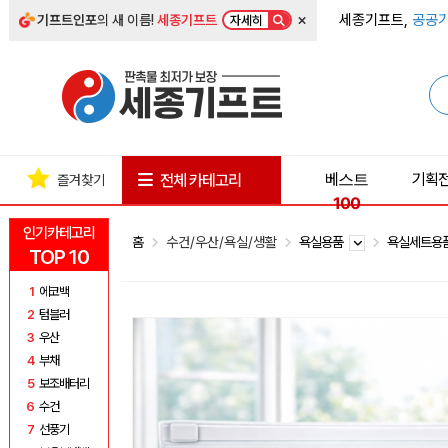
×
세종기프트,
공공기
기프트인포
의 새 이름!
세종기프트
자세히
베스트
기획
전체 카테고리
즐겨찾기
100
인기카테고리
홈
수건/우산/욕실/생활
욕실용품
욕실세트용
TOP 10
1
에코백
2
텀블러
3
우산
4
부채
5
보조배터리
6
수건
7
선풍기