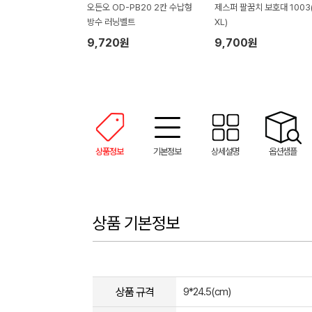
오든오 OD-PB20 2칸 수납형
제스퍼 팔꿈치 보호대 1003
방수 러닝벨트
XL)
9,720원
9,700원
상품정보
기본정보
상세설명
옵션샘플
상품 기본정보
상품 규격
9*24.5(cm)