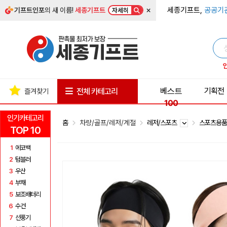
×
세종기프트,
공공기
기프트인포
의 새 이름!
세종기프트
자세히
베스트
기획전
전체 카테고리
즐겨찾기
100
인기카테고리
홈
차량/골프/레저/계절
레저/스포츠
스포츠용
TOP 10
1
에코백
2
텀블러
3
우산
4
부채
5
보조배터리
6
수건
7
선풍기