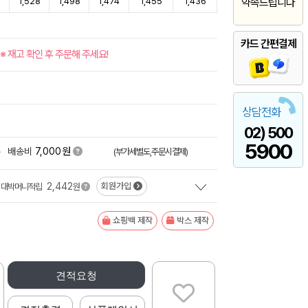
8
1,528
1,498
1,474
1,455
1,436
약속드립니다
카드 간편결제
※ 재고 확인 후 주문해 주세요!
상담전화
02) 500
5900
원
+
배송비
7,000
(부가세별도,주문시결제)
2,442
회원가입
대박머니적립
원
쇼핑백 제작
박스 제작
견적요청