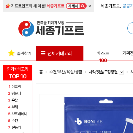
×
세종기프트,
공공기
기프트인포
의 새 이름!
세종기프트
자세히
베스트
기획
전체 카테고리
즐겨찾기
100
인기카테고리
홈
수건/우산/욕실/생활
치약/칫솔/구강청결
TOP 10
1
에코백
2
텀블러
3
우산
4
부채
5
보조배터리
6
수건
7
선풍기