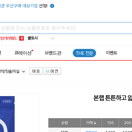
키캡
5
관 우선구매 대상기업
선정!
우산
6
텀블러
7
쿨토시
8
인기키워드
넥쿨러
9
타포린가방
10
전
큐레이션
브랜드관
이벤트
THE 전문
선풍기
1
치약/칫솔/치실
본랩 튼튼하고 얇
수량
이하
100
200