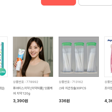
상품번호 : 778992
상품번호 : 713162
상품번
입)
퓨어티스치약 [의약외품] 잇몸케
스타 치간칫솔30PCS
조이덴
어 치약 120g
3,390원
336원
4,