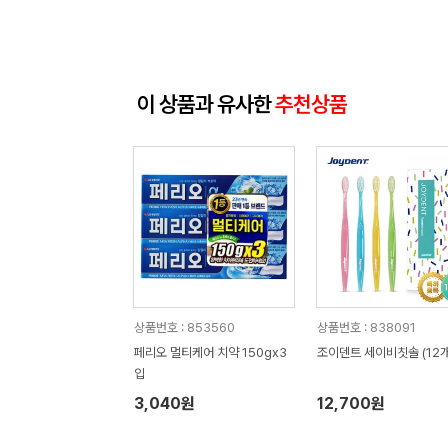
이 상품과 유사한
추천상품
상품번호 : 853560
상품번호 : 838091
페리오 멀티케어 치약 150gx3
조이덴트 세이비칫솔 (12개
입
3,040원
12,700원