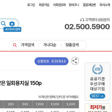
로그인
회원가입
비회원조회
장바구니
질문과답변
회사소개
고객센터 상담문의
02.500.5900
AI 이미지 검색
가격검색
가나다순
맞춤검색
839844
상품번호
공공기관
은 일회용치실 150p
우선구매
대상기업
BEST →
10개 단위 판매 / 단위: 원 부가세별도
300
500
1,000
3,000
5,000
최저가
를