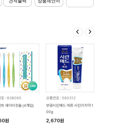
견적출력
상품제안서
호 : 838090
상품번호 : 560312
트 세이비칫솔 (4개입)
부광시린메드 에프 시린이치약 1
00g
360원
2,670원