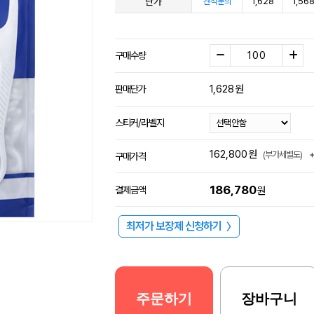
단가
1,628
1,56
견적문의
구매수량
1,628
원
판매단가
스티커/라벨지
162,800
원
(부가세별도)
구매가격
186,780
결제금액
원
최저가 보장제 신청하기
〉
주문하기
장바구니