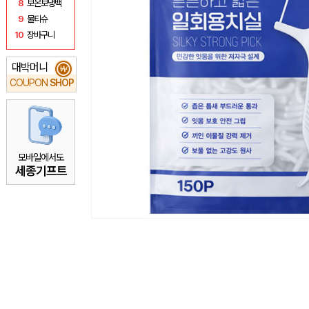
8
보온보냉백
9
물티슈
10
장바구니
대박머니
₩
COUPON
SHOP
모바일에서도
세종기프트