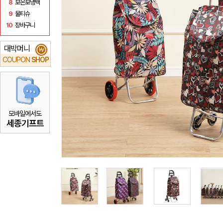
8
보온보냉백
9
물티슈
10
장바구니
대박머니
₩
COUPON
SHOP
모바일에서도
세종기프트