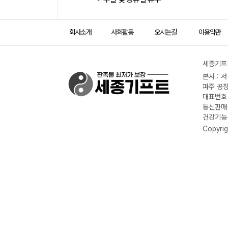
회사소개
사회활동
오시는길
이용약관
세종기프트
본사 : 
파주 공장
대표번호 :
통신판매신
건강기능식
Copyrig