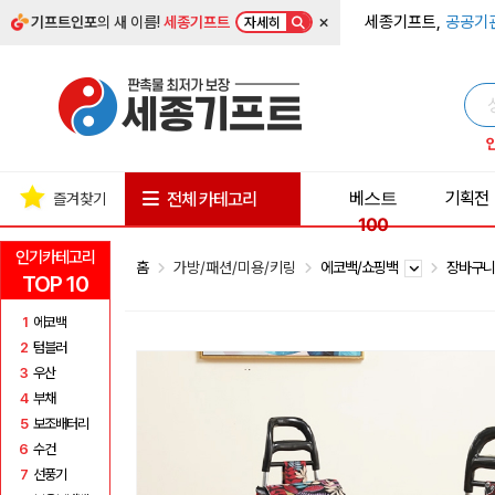
×
세종기프트,
공공기
기프트인포
의 새 이름!
세종기프트
자세히
베스트
기획전
전체 카테고리
즐겨찾기
100
인기카테고리
홈
가방/패션/미용/키링
에코백/쇼핑백
장바구니
TOP 10
1
에코백
2
텀블러
3
우산
4
부채
5
보조배터리
6
수건
7
선풍기