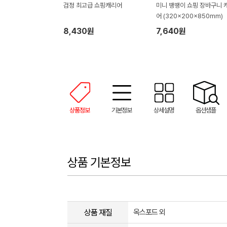
검정 최고급 쇼핑캐리어
미니 땡땡이 쇼핑 장바구니 
어 (320x200x850mm)
8,430원
7,640원
상품정보
기본정보
상세설명
옵션샘플
상품 기본정보
상품 재질
옥스포드 외