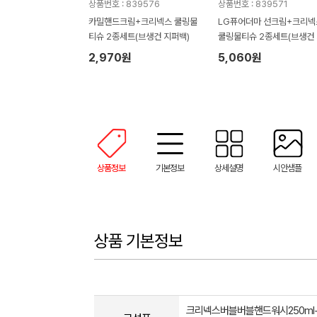
상품번호 : 839576
상품번호 : 839571
카밀핸드크림+크리넥스 쿨링물
LG퓨어더마 선크림+크리넥
티슈 2종세트(브생건 지퍼백)
쿨링물티슈 2종세트(브생건
퍼백)
2,970원
5,060원
상품정보
기본정보
상세설명
시안샘플
상품 기본정보
크리넥스버블버블핸드워시250ml