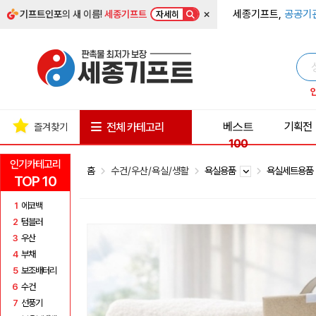
×
세종기프트,
공공기
기프트인포
의 새 이름!
세종기프트
자세히
베스트
기획전
전체 카테고리
즐겨찾기
100
인기카테고리
홈
수건/우산/욕실/생활
욕실용품
욕실세트용
TOP 10
1
에코백
2
텀블러
3
우산
4
부채
5
보조배터리
6
수건
7
선풍기