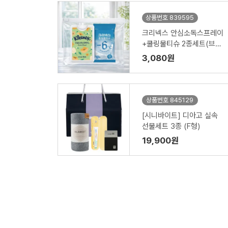
상품번호 839595
크리넥스 안심소독스프레이
+쿨링물티슈 2종세트(브생
건 지퍼백)
3,080원
상품번호 845129
[시니바이트] 디아고 실속
선물세트 3종 (F형)
19,900원