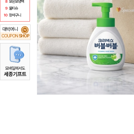
8
보온보냉백
9
물티슈
10
장바구니
대박머니
₩
COUPON
SHOP
모바일에서도
세종기프트