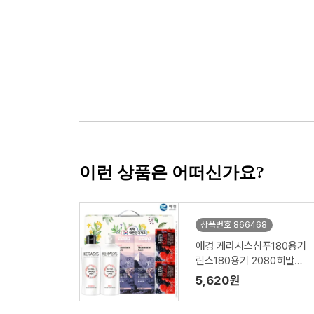
이런 상품은 어떠신가요?
상품번호 866468
애경 케라시스샴푸180용기
린스180용기 2080히말라
야핑크솔트치약100g2P 포
5,620원
인트베리비누2P(6종)