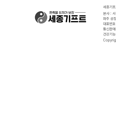
세종기프트
본사 : 
파주 공장
대표번호 :
통신판매신
건강기능식
Copyrig