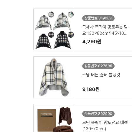
상품번호 819067
극세사 똑딱이 망토무릎 담
요 130x80cm/145x100c
m
4,290원
상품번호 827508
스냅 버튼 숄터 블랭킷
9,180원
상품번호 802900
모던 똑딱이 망토담요 대형
(130*70cm)