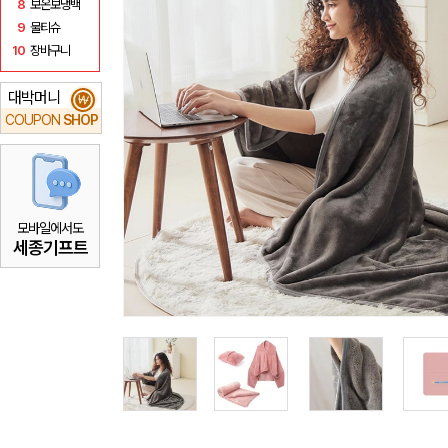
8
보온보냉백
9
물티슈
10
장바구니
대박머니
₩
COUPON
SHOP
모바일에서도
세종기프트