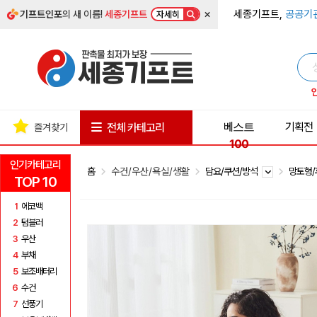
×
세종기프트,
공공기
기프트인포
의 새 이름!
세종기프트
자세히
베스트
기획전
전체 카테고리
즐겨찾기
100
인기카테고리
홈
수건/우산/욕실/생활
담요/쿠션/방석
망토형
TOP 10
1
에코백
2
텀블러
3
우산
4
부채
5
보조배터리
6
수건
7
선풍기