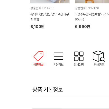
상품번호 : 714200
상품번호 : 337176
똑딱이 캠핑 입는 담요 고급 파우
포켓후두망토(인쇄별도) (15
치 포함
60cm)
8,100원
6,990원
상품정보
기본정보
상세설명
인쇄샘플
상품 기본정보