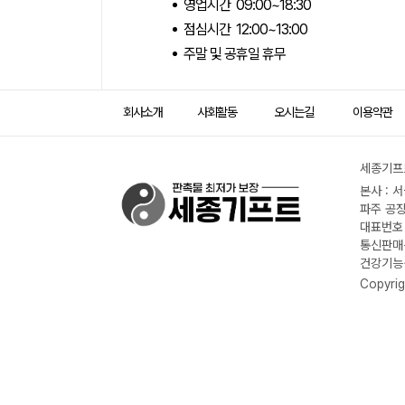
영업시간 09:00~18:30
점심시간 12:00~13:00
주말 및 공휴일 휴무
회사소개
사회활동
오시는길
이용약관
세종기프트
본사 : 
파주 공장
대표번호 :
통신판매신
건강기능식
Copyrig