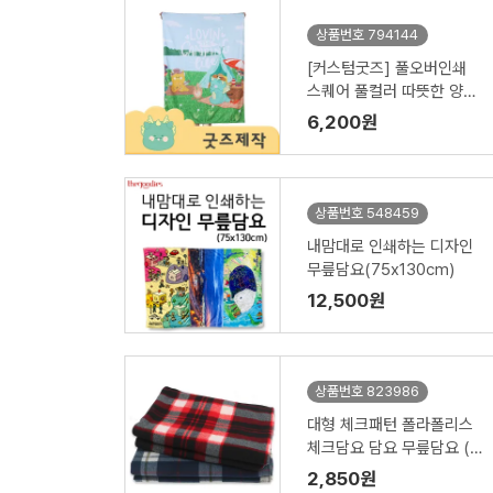
상품번호 794144
[커스텀굿즈] 풀오버인쇄
스퀘어 풀컬러 따뜻한 양털
담요 100*130 ZA258 (박
6,200원
스제작가능)
상품번호 548459
내맘대로 인쇄하는 디자인
무릎담요(75x130cm)
12,500원
상품번호 823986
대형 체크패턴 폴라폴리스
체크담요 담요 무릎담요 (1
50cm x 100cm) // 인쇄
2,850원