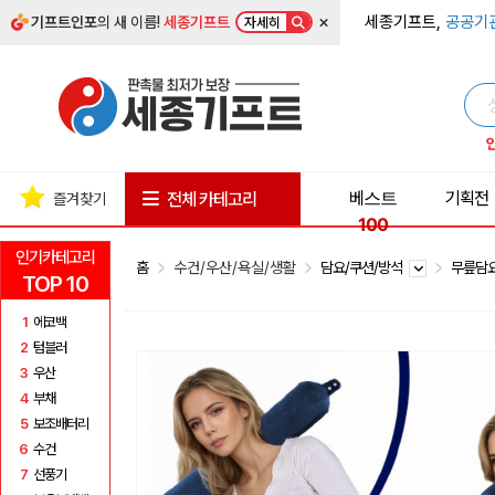
×
세종기프트,
공공기
기프트인포
의 새 이름!
세종기프트
자세히
베스트
기획전
전체 카테고리
즐겨찾기
100
인기카테고리
홈
수건/우산/욕실/생활
담요/쿠션/방석
무릎담
TOP 10
1
에코백
2
텀블러
3
우산
4
부채
5
보조배터리
6
수건
7
선풍기