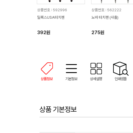
상품번호 : 592996
상품번호 : 562222
밀룩스USA터치펜
노바 터치펜 (사출)
392원
275원
상품정보
기본정보
상세설명
인쇄샘플
상품 기본정보