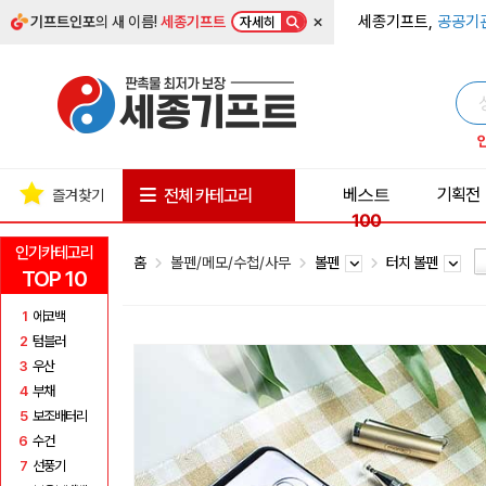
×
세종기프트,
공공기
기프트인포
의 새 이름!
세종기프트
자세히
베스트
기획전
전체 카테고리
즐겨찾기
100
인기카테고리
홈
볼펜/메모/수첩/사무
볼펜
터치 볼펜
TOP 10
1
에코백
2
텀블러
3
우산
4
부채
5
보조배터리
6
수건
7
선풍기