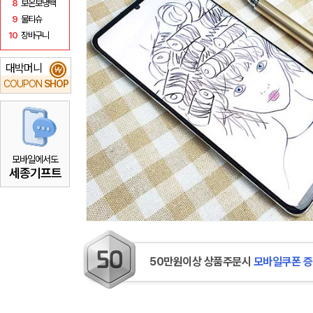
8
보온보냉백
9
물티슈
10
장바구니
대박머니
₩
COUPON
SHOP
모바일에서도
세종기프트
50만원이상 상품주문시
모바일쿠폰 