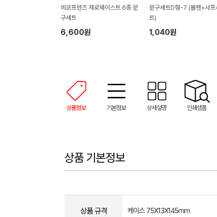
에코프렌즈 제로웨이스트 6종 문
문구세트D형-7 (볼펜+샤프
구세트
트)
6,600원
1,040원
상품정보
기본정보
상세설명
인쇄샘플
상품 기본정보
상품 규격
케이스 75X13X145mm