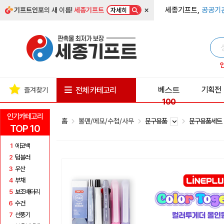
×
세종기프트,
공공기
기프트인포
의 새 이름!
세종기프트
자세히
베스트
기획전
전체 카테고리
즐겨찾기
100
인기카테고리
홈
볼펜/메모/수첩/사무
문구용품
문구용품세
TOP 10
1
에코백
2
텀블러
3
우산
4
부채
5
보조배터리
6
수건
7
선풍기