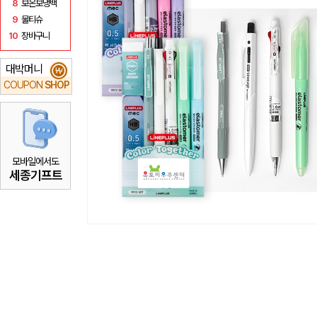
8
보온보냉백
9
물티슈
10
장바구니
대박머니
₩
COUPON
SHOP
모바일에서도
세종기프트