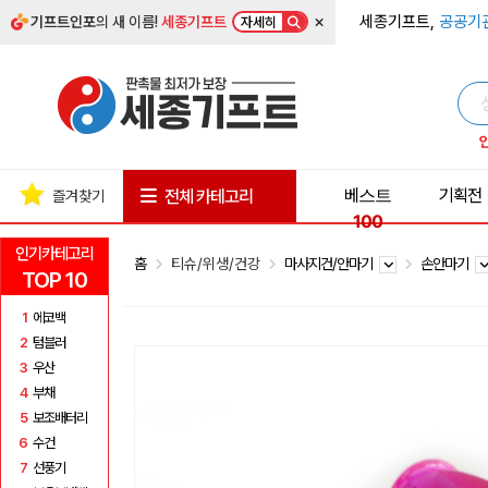
×
세종기프트,
공공기
기프트인포
의 새 이름!
세종기프트
자세히
베스트
기획전
전체 카테고리
즐겨찾기
100
인기카테고리
홈
티슈/위생/건강
마사지건/안마기
손안마기
TOP 10
1
에코백
2
텀블러
3
우산
4
부채
5
보조배터리
6
수건
7
선풍기