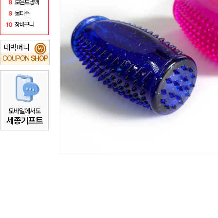
8
보온보냉백
9
물티슈
10
장바구니
대박머니
₩
COUPON
SHOP
모바일에서도
세종기프트