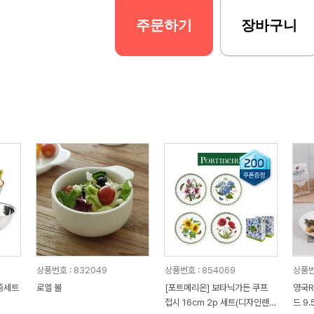
주문하기
장바구니
상품번호 : 832049
상품번호 : 854069
상품번
로엘 볼
[포트메리온] 보타닉가든 쿠프
영국R
접시 16cm 2p 세트(디자인랜
드 9