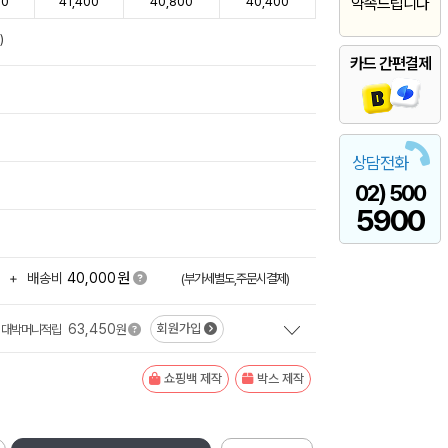
00
41,400
40,800
40,400
약속드립니다
)
카드 간편결제
상담전화
02) 500
5900
원
+
배송비
40,000
(부가세별도,주문시결제)
63,450
회원가입
대박머니적립
원
쇼핑백 제작
박스 제작