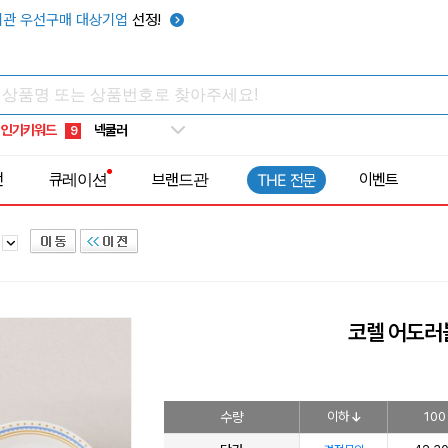
키캡
5
관 우선구매 대상기업
선정!
우산
6
텀블러
7
쿨토시
8
인기키워드
넥쿨러
9
타포린가방
10
전
큐레이션
브랜드관
이벤트
THE 전문
선풍기
1
반
코렐 어도러
수량
이하
100