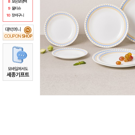
8
보온보냉백
9
물티슈
10
장바구니
대박머니
₩
COUPON
SHOP
모바일에서도
세종기프트