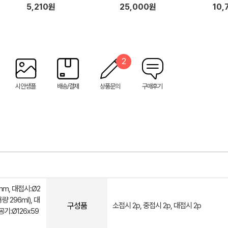
덤, 케이스, 쇼핑백포함)
5,210원
25,000원
10,
2
시안샘플
배송/결제
상품문의
구매후기
mm, 대접시:Ø2
 296ml), 대
구성품
소접시 2p, 중접시 2p, 대접시 2p
공기:Ø126x59