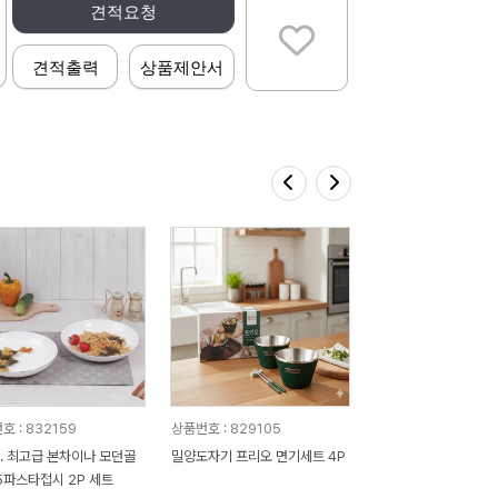
견적요청
견적출력
상품제안서
호 : 832159
상품번호 : 829105
. 최고급 본차이나 모던골
밀양도자기 프리오 면기세트 4P
.5파스타접시 2P 세트