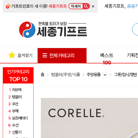
×
세종기프트,
공공기
기프트인포
의 새 이름!
세종기프트
자세히
베스트
기획
전체 카테고리
즐겨찾기
100
인기카테고리
홈
텀블러/주방/식품
주방용품
그릇/접시/쟁
TOP 10
1
에코백
2
텀블러
3
우산
4
부채
5
보조배터리
6
수건
7
선풍기