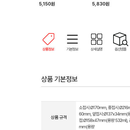
5,150원
5,830원
상품정보
기본정보
상세설명
옵션샘플
상품 기본정보
소접시:Ø170mm, 중접시:Ø216
60mm, 앞접시:Ø137x34mm(용량
상품 규격
접:Ø158x47mm(용량 532ml), 
mm(용량