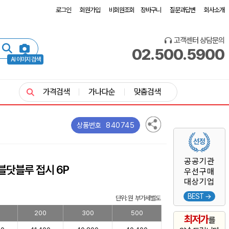
로그인
회원가입
비회원조회
장바구니
질문과답변
회사소개
고객센터 상담문의
02.500.5900
AI 이미지 검색
가격검색
가나다순
맞춤검색
840745
상품번호
공공기관
블닷블루 접시 6P
우선구매
대상기업
BEST →
단위: 원 부가세별도
200
300
500
최저가
를