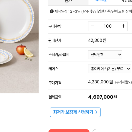
단가
42,3
견적문의
제작일정 : 2~3일 (발주 후/영업일기준/난이도별 상이
구매수량
42,300
원
판매단가
스티커/라벨지
케이스
4,230,000
원
(부가세별도)
구매가격
4,697,000
결제금액
원
최저가 보장제 신청하기
〉