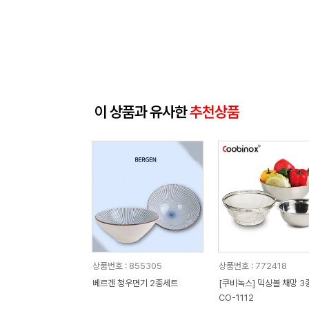
이 상품과 유사한
추천상품
상품번호 : 855305
상품번호 : 772418
베르겐 청우면기 2종세트
[쿠비녹스] 믹싱볼 채망 3종세트
CO-1112