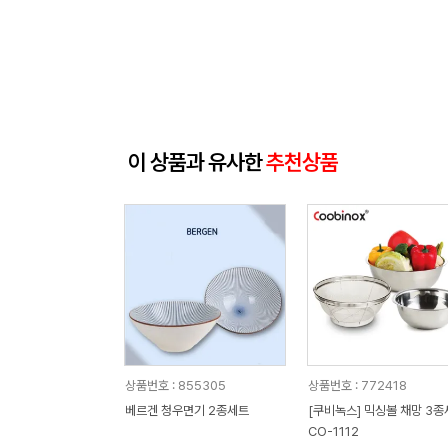
이 상품과 유사한
추천상품
상품번호 : 855305
상품번호 : 772418
베르겐 청우면기 2종세트
[쿠비녹스] 믹싱볼 채망 3종세트
CO-1112