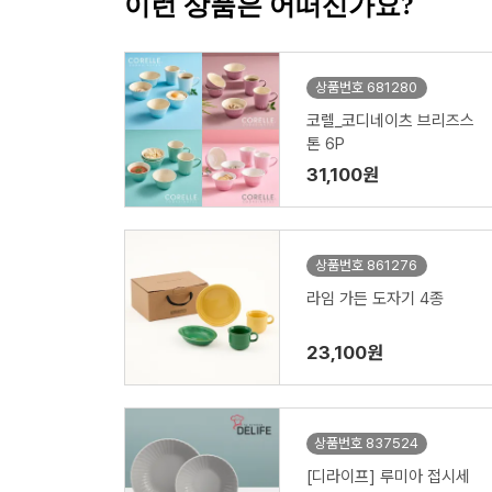
이런 상품은 어떠신가요?
상품번호 681280
코렐_코디네이츠 브리즈스
톤 6P
31,100원
상품번호 861276
라임 가든 도자기 4종
23,100원
상품번호 837524
[디라이프] 루미아 접시세