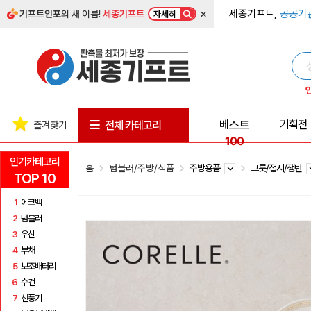
×
세종기프트,
공공기
기프트인포
의 새 이름!
세종기프트
자세히
베스트
기획전
전체 카테고리
즐겨찾기
100
인기카테고리
홈
텀블러/주방/식품
주방용품
그릇/접시/쟁반
TOP 10
1
에코백
2
텀블러
3
우산
4
부채
5
보조배터리
6
수건
7
선풍기