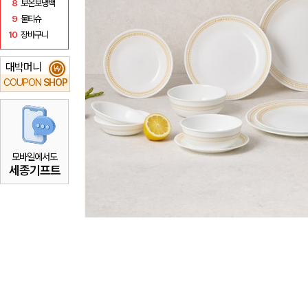
8
보온보냉백
9
물티슈
10
장바구니
대박머니
₩
COUPON
SHOP
모바일에서도
세종기프트