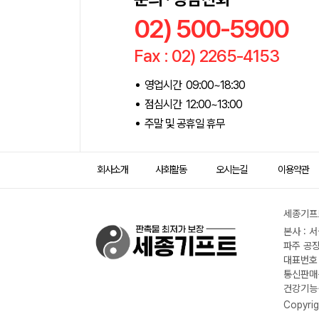
02) 500-5900
Fax : 02) 2265-4153
영업시간 09:00~18:30
점심시간 12:00~13:00
주말 및 공휴일 휴무
회사소개
사회활동
오시는길
이용약관
세종기프트
본사 : 
파주 공장
대표번호 :
통신판매신
건강기능식
Copyrig