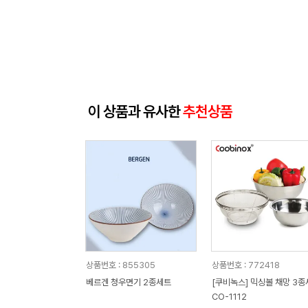
이 상품과 유사한
추천상품
상품번호 : 855305
상품번호 : 772418
베르겐 청우면기 2종세트
[쿠비녹스] 믹싱볼 채망 3종세트
CO-1112