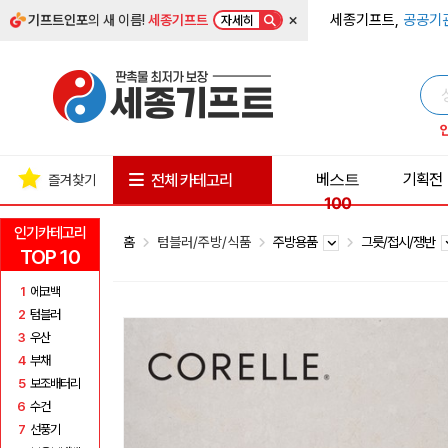
×
세종기프트,
공공기
기프트인포
의 새 이름!
세종기프트
자세히
베스트
기획전
전체 카테고리
즐겨찾기
100
인기카테고리
홈
텀블러/주방/식품
주방용품
그릇/접시/쟁반
TOP 10
1
에코백
2
텀블러
3
우산
4
부채
5
보조배터리
6
수건
7
선풍기