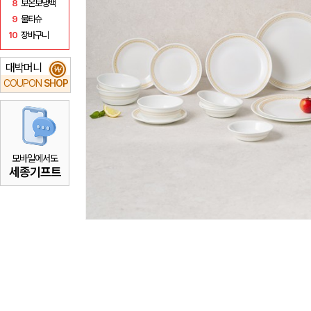
8
보온보냉백
9
물티슈
10
장바구니
대박머니
₩
COUPON
SHOP
모바일에서도
세종기프트