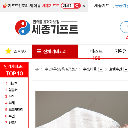
×
세종기프트,
공공기
기프트인포
의 새 이름!
세종기프트
자세히
베스트
기획전
전체 카테고리
즐겨찾기
100
인기카테고리
홈
수건/우산/욕실/생활
수건/타올
호텔수건
TOP 10
1
에코백
2
텀블러
3
우산
4
부채
5
보조배터리
6
수건
7
선풍기