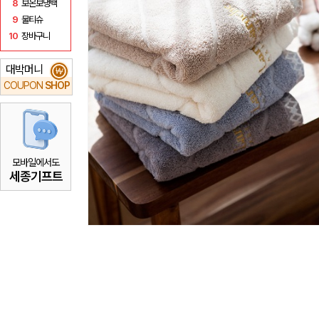
8
보온보냉백
9
물티슈
10
장바구니
대박머니
₩
COUPON
SHOP
모바일에서도
세종기프트