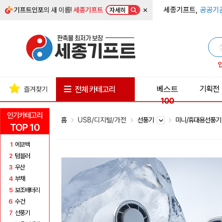
×
세종기프트,
공공기
기프트인포
의 새 이름!
세종기프트
자세히
베스트
기획전
전체 카테고리
즐겨찾기
100
인기카테고리
홈
USB/디지털/가전
선풍기
미니/휴대용선풍
TOP 10
1
에코백
2
텀블러
3
우산
4
부채
5
보조배터리
6
수건
7
선풍기