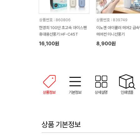
상품번호 : 860806
상품번호 : 839749
한경희 100단 초고속 아이스팬
이노젠 아이쿨러 에어2 급
휴대용선풍기 HF-C45T
에어컨 미니선풍기
16,100원
8,900원
상품정보
기본정보
상세설명
인쇄샘플
상품 기본정보