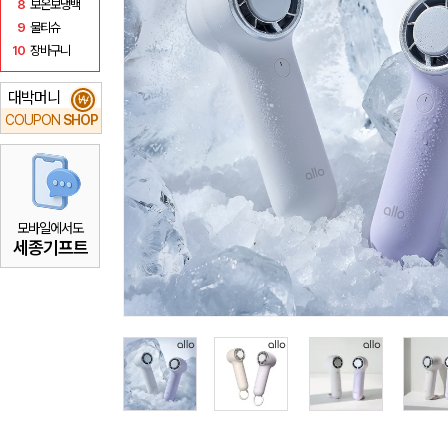
8
보온보냉백
9
물티슈
10
장바구니
대박머니
₩
COUPON
SHOP
모바일에서도
세종기프트