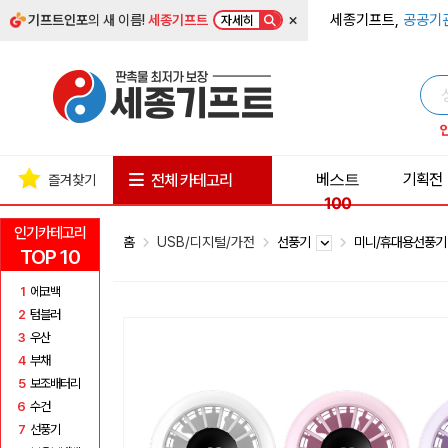
×
세종기프트,
공공기
기프트인포
의 새 이름!
세종기프트
자세히
베스트
기획전
전체 카테고리
즐겨찾기
100
인기카테고리
홈
USB/디지털/가전
선풍기
미니/휴대용선풍
TOP 10
1
에코백
2
텀블러
3
우산
4
부채
5
보조배터리
6
수건
7
선풍기