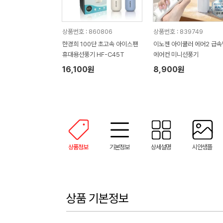
상품번호 : 860806
상품번호 : 839749
한경희 100단 초고속 아이스팬
이노젠 아이쿨러 에어2 급
휴대용선풍기 HF-C45T
에어컨 미니선풍기
16,100원
8,900원
상품정보
기본정보
상세설명
시안샘플
상품 기본정보