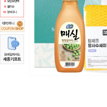
8
보온보냉백
9
물티슈
10
장바구니
대박머니
₩
COUPON
SHOP
모바일에서도
세종기프트