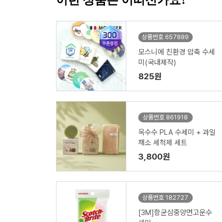
이런 상품은 어떠신가요?
상품번호 657889
모스니에 친환경 압축 수세
미(국내제작)
825원
상품번호 861918
옥수수 PLA 수세미 + 과일
채소 세척제 세트
3,800원
상품번호 182727
[3M]항균삼중양면고운수