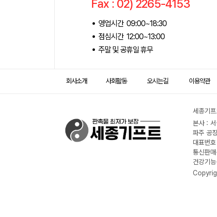
Fax : 02) 2265-4153
영업시간 09:00~18:30
점심시간 12:00~13:00
주말 및 공휴일 휴무
회사소개
사회활동
오시는길
이용약관
세종기프트
본사 : 
파주 공장
대표번호 :
통신판매신
건강기능식
Copyrig