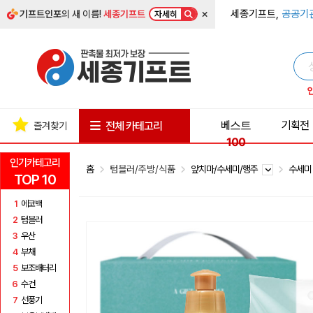
×
세종기프트,
공공기
기프트인포
의 새 이름!
세종기프트
자세히
베스트
기획전
전체 카테고리
즐겨찾기
100
인기카테고리
홈
텀블러/주방/식품
앞치마/수세미/행주
수세
TOP 10
1
에코백
2
텀블러
3
우산
4
부채
5
보조배터리
6
수건
7
선풍기