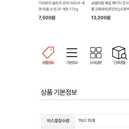
기라로쉬 울트라 코마 사40수 세
송월타월 베일 패키지 감사
면 타올 수건 2P 세트 170g
품 2매세트(포인트)(쇼핑백
정)
7,500원
13,200원
상품정보
기본정보
상세설명
인쇄샘플
상품 기본정보
박스포장수량
1박스 15개