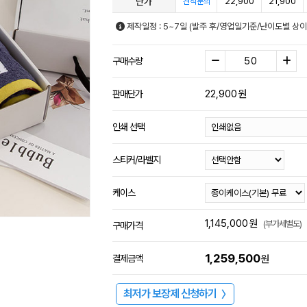
단가
22,900
21,900
견적문의
제작일정 : 5~7일 (발주 후/영업일기준/난이도별 상이
구매수량
22,900
원
판매단가
인쇄 선택
스티커/라벨지
케이스
1,145,000
원
(부가세별도)
구매가격
1,259,500
결제금액
원
최저가 보장제 신청하기
〉