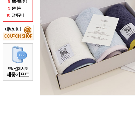
8
보온보냉백
9
물티슈
10
장바구니
대박머니
₩
COUPON
SHOP
모바일에서도
세종기프트