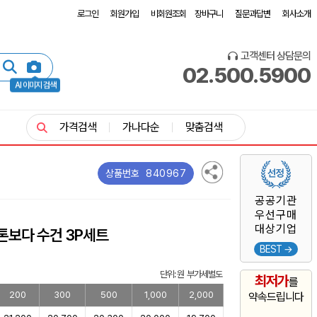
로그인
회원가입
비회원조회
장바구니
질문과답변
회사소개
고객센터 상담문의
02.500.5900
AI 이미지 검색
가격검색
가나다순
맞춤검색
840967
상품번호
공공기관
우선구매
대상기업
톤보다 수건 3P세트
BEST →
단위: 원 부가세별도
최저가
를
200
300
500
1,000
2,000
약속드립니다