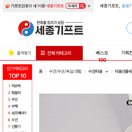
×
세종기프트,
공공기
기프트인포
의 새 이름!
세종기프트
자세히
베스트
기획
전체 카테고리
즐겨찾기
100
인기카테고리
홈
수건/우산/욕실/생활
수건/타올
타올선물
TOP 10
1
에코백
2
텀블러
3
우산
4
부채
5
보조배터리
6
수건
7
선풍기