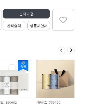
견적요청
견적출력
상품제안서
호 : 860682
상품번호 : 759720