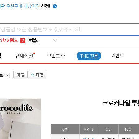
썬캡
3
관 우선구매 대상기업
선정!
보온보냉백
4
키캡
5
우산
6
인기키워드
텀블러
7
쿨토시
8
전
큐레이션
브랜드관
이벤트
THE 전문
넥쿨러
9
타포린가방
10
세트
선풍기
1
크로커다일 투
수량
이하
50
100