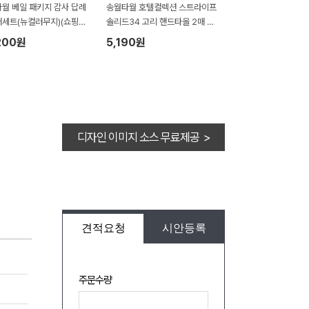
월 베일 패키지 감사 답례
송월타월 호텔컬렉션 스트라이프
매세트(뉴컬러무지)(쇼핑백
솔리드34 고리 핸드타올 2매 크
라프트세트
200원
5,190원
디자인 이미지 소스 무료제공 >
견적요청
시안등록
주문수량