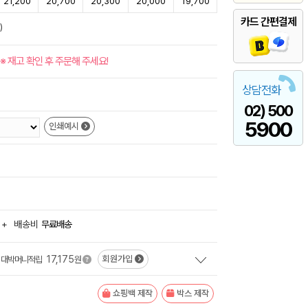
21,200
20,700
20,300
20,000
19,700
카드 간편결제
)
※ 재고 확인 후 주문해 주세요!
상담전화
02) 500
5900
인쇄예시
+
배송비
무료배송
17,175
회원가입
대박머니적립
원
쇼핑백 제작
박스 제작