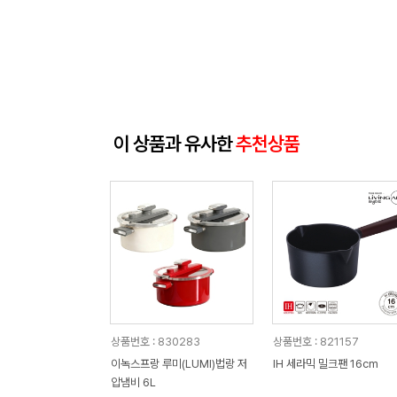
이 상품과 유사한
추천상품
상품번호 : 830283
상품번호 : 821157
이녹스프랑 루미(LUMI)법랑 저
IH 세라믹 밀크팬 16cm
압냄비 6L