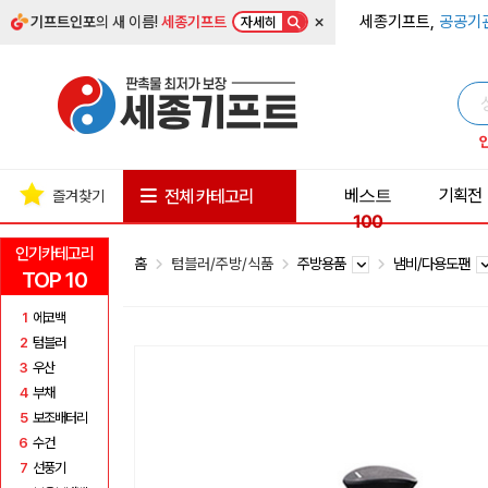
×
세종기프트,
공공기
기프트인포
의 새 이름!
세종기프트
자세히
베스트
기획전
전체 카테고리
즐겨찾기
100
인기카테고리
홈
텀블러/주방/식품
주방용품
냄비/다용도팬
TOP 10
1
에코백
2
텀블러
3
우산
4
부채
5
보조배터리
6
수건
7
선풍기