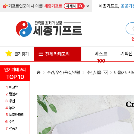
×
세종기프트,
공공기
기프트인포
의 새 이름!
세종기프트
자세히
베스트
기획전
전체 카테고리
즐겨찾기
100
인기카테고리
홈
수건/우산/욕실/생활
수건/타올
타올/기타세
TOP 10
1
에코백
2
텀블러
3
우산
4
부채
5
보조배터리
6
수건
7
선풍기