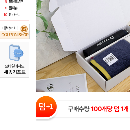
8
보온보냉백
9
물티슈
10
장바구니
대박머니
₩
COUPON
SHOP
모바일에서도
세종기프트
구매수량
100개당 덤 1개