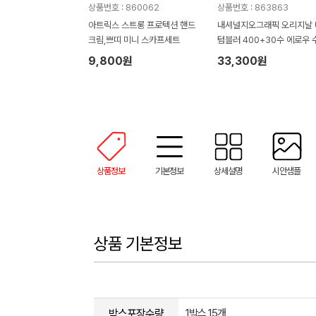
상품번호 : 860062
상품번호 : 863863
아트릭스 스트롱 프로텍션 핸드
내셔널지오그래픽 오리지날 
크림,쁘띠 미니 스카프세트
텀블러 400+30수 에로우 
타올 텀블러세트 NL08
9,800원
33,300원
상품정보
기본정보
상세설명
시안샘플
상품 기본정보
박스포장수량
1박스 15개