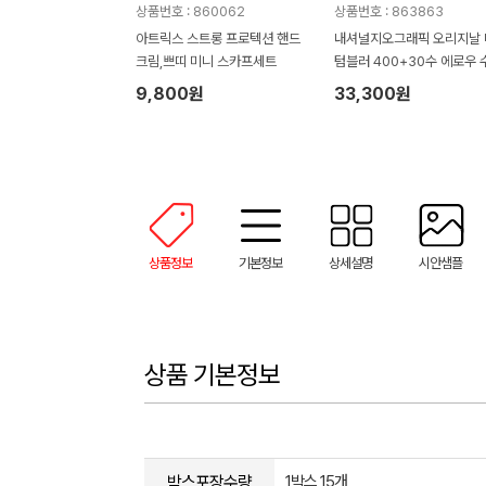
상품번호 : 860062
상품번호 : 863863
아트릭스 스트롱 프로텍션 핸드
내셔널지오그래픽 오리지날 
크림,쁘띠 미니 스카프세트
텀블러 400+30수 에로우 
타올 텀블러세트 NL08
9,800원
33,300원
상품정보
기본정보
상세설명
시안샘플
상품 기본정보
박스포장수량
1박스 15개