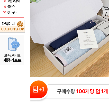
8
보온보냉백
9
물티슈
10
장바구니
대박머니
₩
COUPON
SHOP
모바일에서도
세종기프트
구매수량
100개당 덤 1개