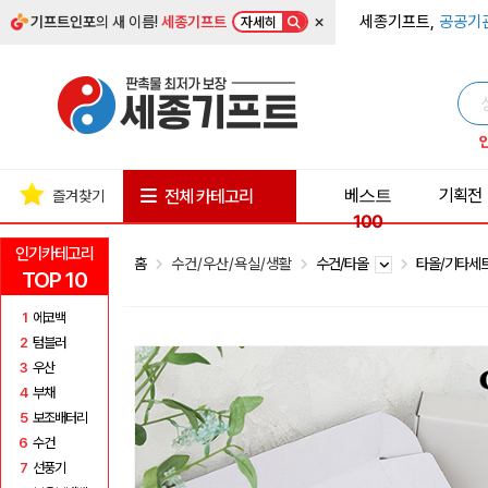
×
세종기프트,
공공기
기프트인포
의 새 이름!
세종기프트
자세히
베스트
기획전
전체 카테고리
즐겨찾기
100
인기카테고리
홈
수건/우산/욕실/생활
수건/타올
타올/기타세
TOP 10
1
에코백
2
텀블러
3
우산
4
부채
5
보조배터리
6
수건
7
선풍기