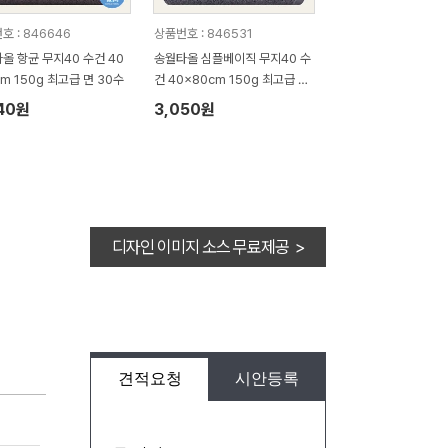
호 : 846646
상품번호 : 846531
올 항균 무지40 수건 40
송월타올 심플베이직 무지40 수
cm 150g 최고급 면 30수
건 40x80cm 150g 최고급 면
30수
40원
3,050원
디자인 이미지 소스 무료제공 >
견적요청
시안등록