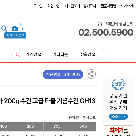
로그인
회원가입
비회원조회
장바구니
질문과답변
회사소개
고객센터 상담문의
02.500.5900
AI 이미지 검색
가격검색
가나다순
맞춤검색
841066
상품번호
공공기관
200g 수건 고급 타올 기념수건 GH13
우선구매
대상기업
BEST →
단위: 원 부가세별도
100
200
300
500
최저가
를