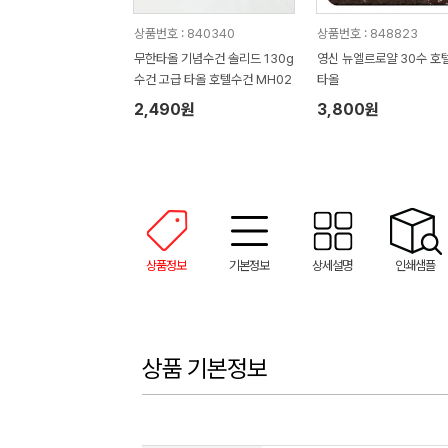
상품번호 : 840340
상품번호 : 848823
무한타올 기념수건 솔리드 130g
영신 뉴엘르로얄 30수 호
수건 고급 타올 호텔수건 MH02
타올
2,490원
3,800원
상품정보
기본정보
상세설명
인쇄샘플
상품 기본정보