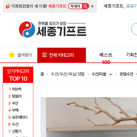
×
세종기프트,
공공기
기프트인포
의 새 이름!
세종기프트
자세히
베스트
기획
전체 카테고리
즐겨찾기
100
인기카테고리
홈
수건/우산/욕실/생활
수건/타올
호텔수건
TOP 10
1
에코백
2
텀블러
3
우산
4
부채
5
보조배터리
6
수건
7
선풍기