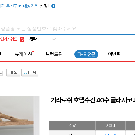
키캡
5
관 우선구매 대상기업
선정!
우산
6
텀블러
7
쿨토시
8
인기키워드
넥쿨러
9
타포린가방
10
전
큐레이션
브랜드관
이벤트
THE 전문
선풍기
1
기라로쉬 호텔수건 40수 클래시코마 
수량
이하