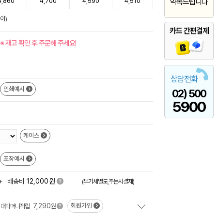
4,860
4,700
4,590
4,510
약속드립니다
이)
카드 간편결제
※ 재고 확인 후 주문해 주세요!
상담전화
인쇄예시
02) 500
5900
케이스
포장예시
원
+
배송비
12,000
(부가세별도,주문시결제)
7,290
회원가입
대박머니적립
원