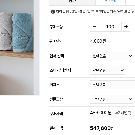
단가
견적문의
제작일정 : 3일~5일 (발주 후/영업일기준/난이도별 상
구매수량
4,860
원
판매단가
인쇄 선택
스티커/라벨지
케이스
선물포장
486,000
원
(부가세별도)
구매가격
547,800
결제금액
원