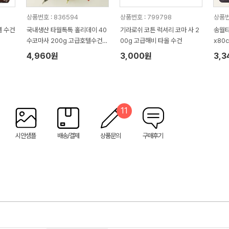
상품번호 : 836594
상품번호 : 799798
상품번
텔 수건
국내생산 타월톡톡 홀리데이 40
기라로쉬 코튼 럭셔리 코마 사 2
송월타
수코마사 200g 고급호텔수건
00g 고급해비 타올 수건
x80
세면타올
4,960원
3,000원
3,3
11
시안샘플
배송/결제
상품문의
구매후기