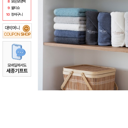
8
보온보냉백
9
물티슈
10
장바구니
대박머니
₩
COUPON
SHOP
모바일에서도
세종기프트