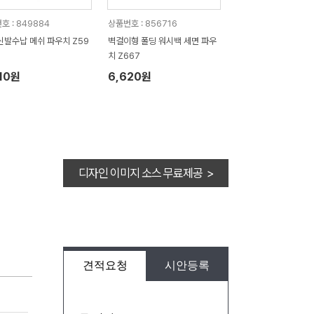
호 : 849884
상품번호 : 856716
신발수납 메쉬 파우치 Z59
벽걸이형 폴딩 워시백 세면 파우
치 Z667
10원
6,620원
디자인 이미지 소스 무료제공 >
견적요청
시안등록