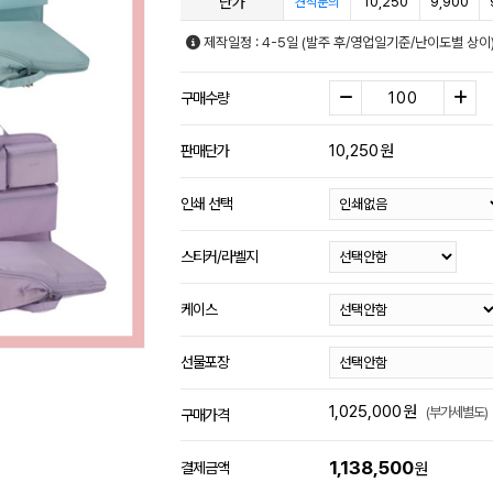
단가
10,250
9,900
견적문의
제작일정 : 4-5일 (발주 후/영업일기준/난이도별 상이
구매수량
10,250
원
판매단가
인쇄 선택
스티커/라벨지
케이스
선물포장
1,025,000
원
(부가세별도)
구매가격
1,138,500
결제금액
원