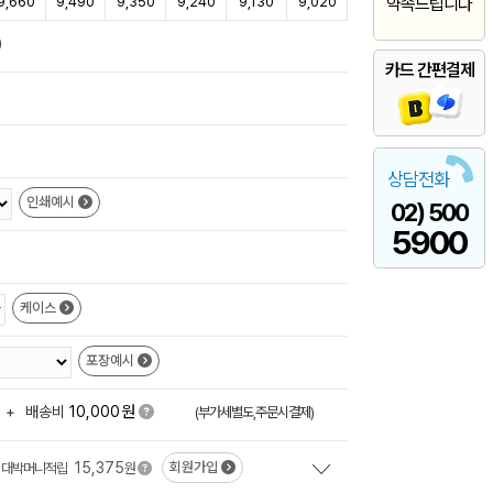
9,660
9,490
9,350
9,240
9,130
9,020
약속드립니다
)
카드 간편결제
상담전화
인쇄예시
02) 500
5900
케이스
포장예시
원
+
배송비
10,000
(부가세별도,주문시결제)
15,375
회원가입
대박머니적립
원