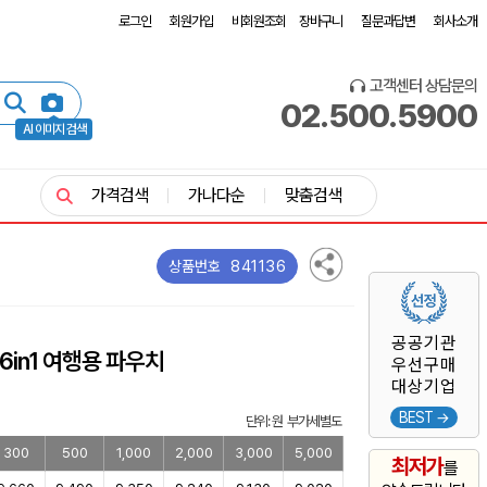
로그인
회원가입
비회원조회
장바구니
질문과답변
회사소개
고객센터 상담문의
02.500.5900
AI 이미지 검색
가격검색
가나다순
맞춤검색
841136
상품번호
공공기관
6in1 여행용 파우치
우선구매
대상기업
BEST →
단위: 원 부가세별도
300
500
1,000
2,000
3,000
5,000
최저가
를