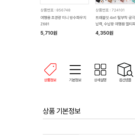
상품번호 : 856748
상품번호 : 724101
여행용 초경량 미니 방수파우치
트래블잇 4in1 탈부착 궁극
Z681
납력, 수납왕 여행용 멀티
5,710원
4,350원
상품정보
기본정보
상세설명
옵션샘플
상품 기본정보