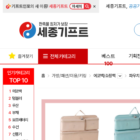
×
세종기프트,
공공기
기프트인포
의 새 이름!
세종기프트
자세히
베스트
기획
전체 카테고리
즐겨찾기
100
인기카테고리
홈
가방/패션/미용/키링
에코백/쇼핑백
파우
TOP 10
1
에코백
2
텀블러
3
우산
4
부채
5
보조배터리
6
수건
7
선풍기