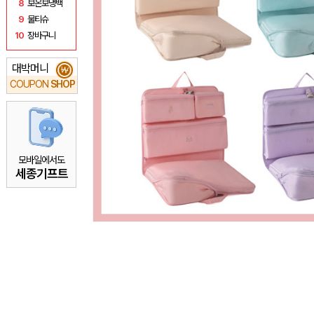
8
보온보냉백
9
물티슈
10
장바구니
대박머니
₩
COUPON
SHOP
모바일에서도
세종기프트