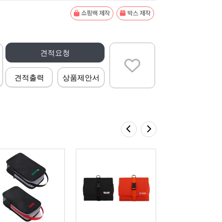
쇼핑백 제작
박스 제작
견적요청
견적출력
상품제안서