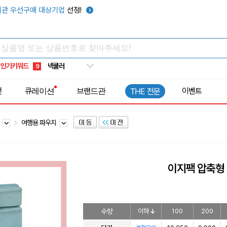
키캡
5
관 우선구매 대상기업
선정!
우산
6
텀블러
7
쿨토시
8
인기키워드
넥쿨러
9
타포린가방
10
전
큐레이션
브랜드관
이벤트
THE 전문
선풍기
1
치
여행용 파우치
이지팩 압축형 
수량
이하
100
200