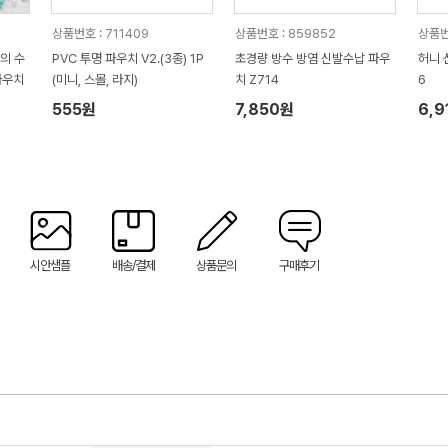
상품번호 : 711409
상품번호 : 859852
상품번
의 수
PVC 투명 파우치 V2.(3종) 1P
초경량 방수 방염 신발수납 파우
허니 
파우치
(미니, 스몰, 라지)
치 Z714
6
555원
7,850원
6,9
시안샘플
배송/결제
상품문의
구매후기