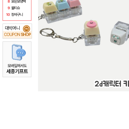
8
보온보냉백
9
물티슈
10
장바구니
대박머니
₩
COUPON
SHOP
모바일에서도
세종기프트