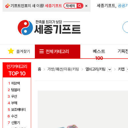
×
세종기프트,
공공기
기프트인포
의 새 이름!
세종기프트
자세히
베스트
기획
전체 카테고리
즐겨찾기
100
인기카테고리
홈
가방/패션/미용/키링
열쇠고리/키링
키캡
TOP 10
1
에코백
2
텀블러
3
우산
4
부채
5
보조배터리
6
수건
7
선풍기