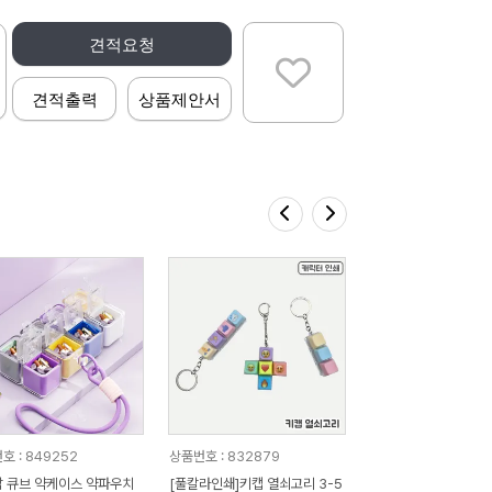
견적요청
견적출력
상품제안서
호 : 849252
상품번호 : 832879
 큐브 약케이스 약파우치
[풀칼라인쇄]키캡 열쇠고리 3-5