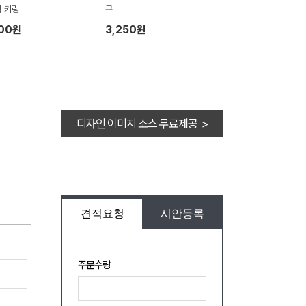
 키링
구
400원
3,250원
디자인 이미지 소스 무료제공 >
견적요청
시안등록
주문수량