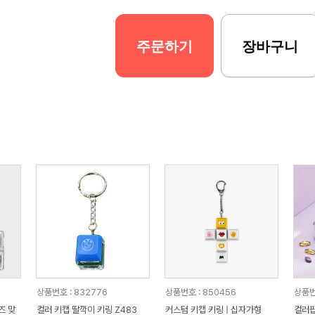
주문하기
장바구니
상품번호 : 832776
상품번호 : 850456
상품번
즈 맞
컬러 키캡 딸깍이 키링 Z483
커스텀 키캡 키링 | 십자가형
컬러팝