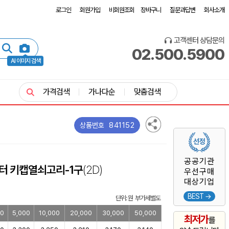
로그인
회원가입
비회원조회
장바구니
질문과답변
회사소개
고객센터 상담문의
02.500.5900
AI 이미지 검색
가격검색
가나다순
맞춤검색
841152
상품번호
공공기관
터 키캡열쇠고리-1구
(2D)
우선구매
대상기업
BEST →
단위: 원 부가세별도
00
5,000
10,000
20,000
30,000
50,000
최저가
를