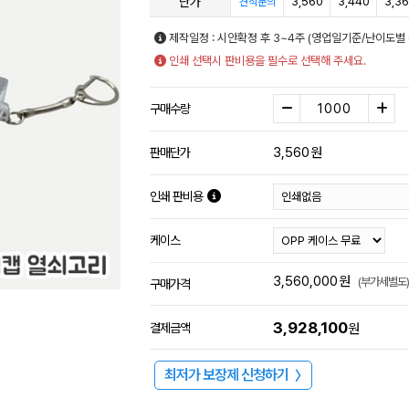
단가
3,560
3,440
3,3
견적문의
제작일정 : 시안확정 후 3~4주 (영업일기준/난이도별 
인쇄 선택시 판비용을 필수로 선택해 주세요.
구매수량
3,560
원
판매단가
인쇄 판비용
케이스
3,560,000
원
(부가세별도)
구매가격
3,928,100
결제금액
원
최저가 보장제 신청하기
〉