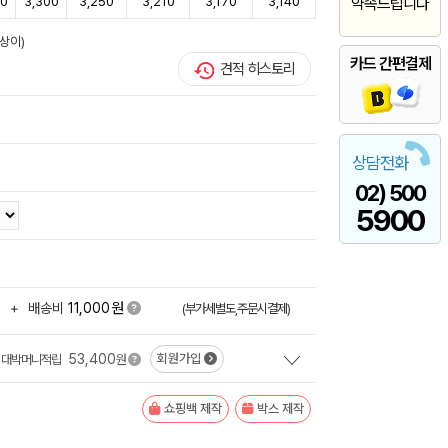
60
3,300
3,250
3,210
3,170
3,140
약속드립니다
상이)
카드 간편결제
견적 히스토리
상담전화
02) 500
5900
원
+
배송비
11,000
(부가세별도,주문시결제)
53,400
회원가입
대박머니적립
원
쇼핑백 제작
박스 제작