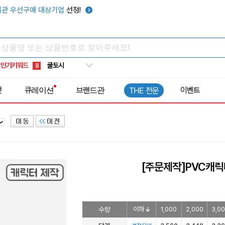
키캡
5
관 우선구매 대상기업
선정!
우산
6
텀블러
7
쿨토시
8
인기키워드
넥쿨러
9
타포린가방
10
전
큐레이션
브랜드관
이벤트
THE 전문
선풍기
1
[주문제작]PVC캐릭
수량
이하
1,000
2,000
3,0