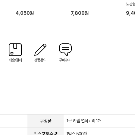
보관함
4,050원
7,800원
9,
배송/결제
상품문의
구매후기
구성품
1구 키캡 열쇠고리 1개
박스포장수량
1박스 500개