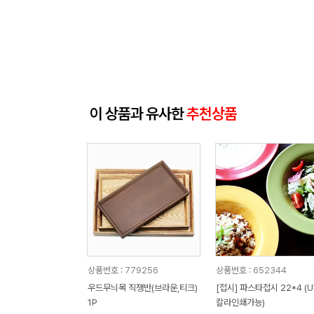
이 상품과 유사한
추천상품
상품번호 : 779256
상품번호 : 652344
우드무늬목 직쟁반(브라운,티크)
[접시] 파스타접시 22*4 (U
1P
칼라인쇄가능)