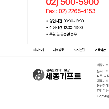
02) 500-5900
Fax : 02) 2265-4153
영업시간 09:00~18:30
점심시간 12:00~13:00
주말 및 공휴일 휴무
회사소개
사회활동
오시는길
이용약관
세종기프트
본사 : 
파주 공장
대표번호 :
통신판매신
건강기능식
Copyrig