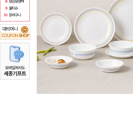
8
보온보냉백
9
물티슈
10
장바구니
대박머니
₩
COUPON
SHOP
모바일에서도
세종기프트