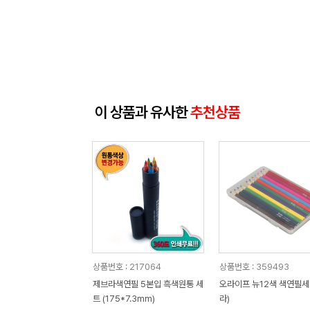
이 상품과 유사한
추천상품
상품번호 : 217064
상품번호 : 359493
제브라색연필 5본입 흑색원통 세
오라이프 뉴12색 색연필세
트 (175*7.3mm)
라)