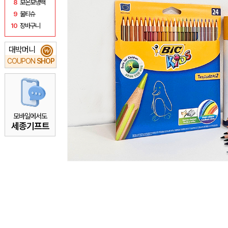
8
보온보냉백
9
물티슈
10
장바구니
대박머니
₩
COUPON
SHOP
모바일에서도
세종기프트