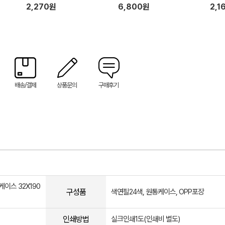
협력업체)
2,270원
6,800원
2,1
배송/결제
상품문의
구매후기
케이스 32X190
구성품
색연필24색, 원통케이스, OPP포장
인쇄방법
실크인쇄1도(인쇄비 별도)