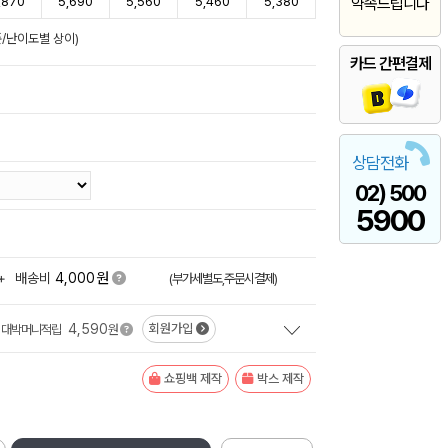
,870
5,690
5,560
5,460
5,380
약속드립니다
준/난이도별 상이)
카드 간편결제
상담전화
02) 500
5900
원
+
배송비
4,000
(부가세별도,주문시결제)
4,590
회원가입
대박머니적립
원
쇼핑백 제작
박스 제작