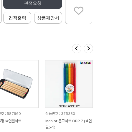
견적요청
견적출력
상품제안서
호 : 587960
상품번호 : 375380
투명 색연필세트
incolor 문구세트 OPP 7 (색연
필5개)