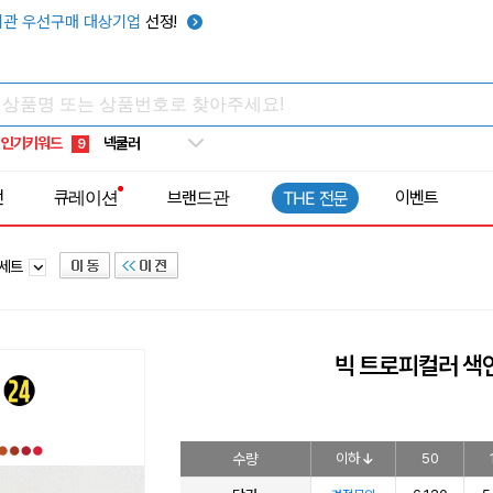
키캡
5
관 우선구매 대상기업
선정!
우산
6
텀블러
7
쿨토시
8
인기키워드
넥쿨러
9
타포린가방
10
전
큐레이션
브랜드관
이벤트
THE 전문
선풍기
1
필세트
빅 트로피컬러 색
수량
이하
50