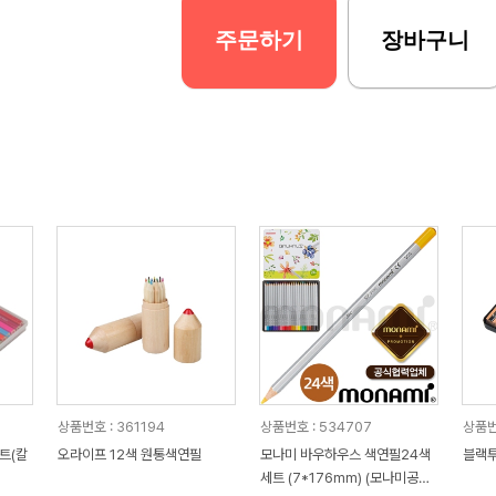
주문하기
장바구니
상품번호 : 361194
상품번호 : 534707
상품번
트(칼
오라이프 12색 원통색연필
모나미 바우하우스 색연필24색
블랙
세트 (7*176mm) (모나미공식