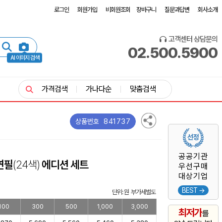
로그인
회원가입
비회원조회
장바구니
질문과답변
회사소개
고객센터 상담문의
02.500.5900
AI 이미지 검색
가격검색
가나다순
맞춤검색
841737
상품번호
공공기관
연필
(24색)
에디션 세트
우선구매
대상기업
BEST →
단위: 원 부가세별도
100
300
500
1,000
3,000
최저가
를