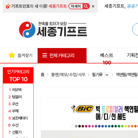
×
세종기프트,
공공기
기프트인포
의 새 이름!
세종기프트
자세히
베스트
기획
전체 카테고리
즐겨찾기
100
인기카테고리
홈
볼펜/메모/수첩/사무
필기류
색연필/색연
TOP 10
1
에코백
2
텀블러
3
우산
4
부채
5
보조배터리
6
수건
7
선풍기