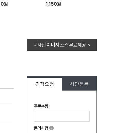
60원
1,150원
디자인 이미지 소스 무료제공 >
견적요청
시안등록
주문수량
문의사항