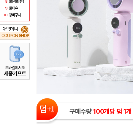
8
보온보냉백
9
물티슈
10
장바구니
대박머니
₩
COUPON
SHOP
모바일에서도
세종기프트
구매수량
100개당 덤 1개