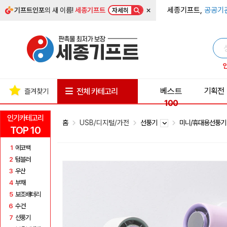
×
세종기프트,
공공기
기프트인포
의 새 이름!
세종기프트
자세히
베스트
기획전
전체 카테고리
즐겨찾기
100
인기카테고리
홈
USB/디지털/가전
선풍기
미니/휴대용선풍
TOP 10
1
에코백
2
텀블러
3
우산
4
부채
5
보조배터리
6
수건
7
선풍기