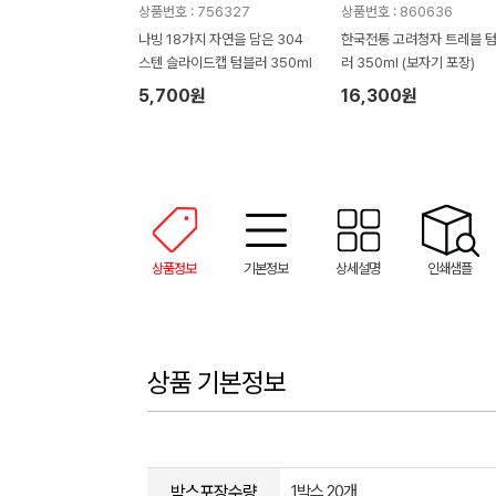
상품번호 : 756327
상품번호 : 860636
나빙 18가지 자연을 담은 304
한국전통 고려청자 트레블 
스텐 슬라이드캡 텀블러 350ml
러 350ml (보자기 포장)
5,700원
16,300원
상품정보
기본정보
상세설명
인쇄샘플
상품 기본정보
박스포장수량
1박스 20개