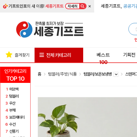
×
세종기프트,
공공기
기프트인포
의 새 이름!
세종기프트
자세히
베스트
기획전
전체 카테고리
즐겨찾기
100
인기카테고리
홈
텀블러/주방/식품
텀블러/보온보냉병
스텐머
TOP 10
1
에코백
2
텀블러
3
우산
4
부채
5
보조배터리
6
수건
7
선풍기