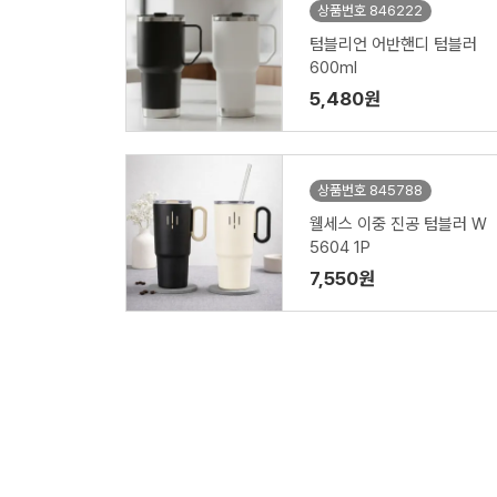
상품번호 846222
텀블리언 어반핸디 텀블러
600ml
5,480원
상품번호 845788
웰세스 이중 진공 텀블러 W
5604 1P
7,550원