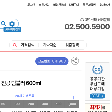
로그인
회원가입
비회원조회
장바구니
질문과답변
회사소개
고객센터 상담문의
02.500.5900
AI 이미지 검색
가격검색
가나다순
맞춤검색
841963
상품번호
공공기관
 진공 텀블러 600ml
우선구매
대상기업
20개 이상 무료
BEST →
50
100
200
300
500
1,000
최저가
를