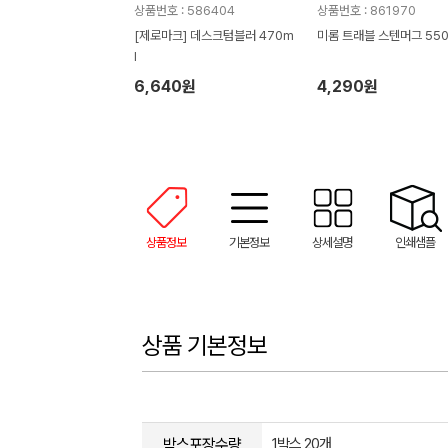
상품번호 : 586404
상품번호 : 861970
[제로마크] 데스크텀블러 470m
미롬 트래블 스텐머그 550
l
6,640원
4,290원
상품정보
기본정보
상세설명
인쇄샘플
상품 기본정보
박스포장수량
1박스 20개