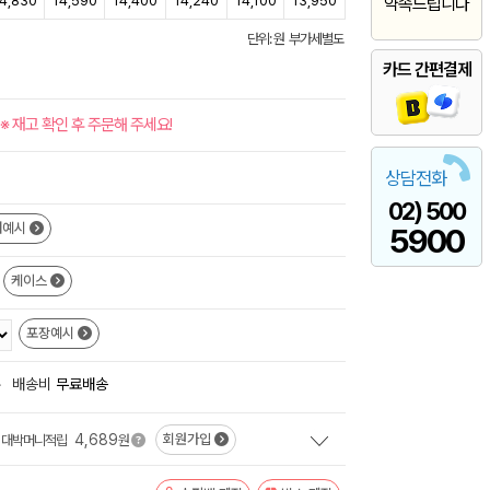
4,830
14,590
14,400
14,240
14,100
13,950
약속드립니다
단위: 원 부가세별도
카드 간편결제
※ 재고 확인 후 주문해 주세요!
상담전화
02) 500
쇄예시
5900
케이스
포장예시
+
배송비
무료배송
4,689
회원가입
대박머니적립
원