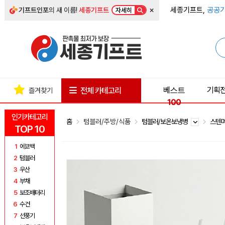
×
세종기프트,
공공기
기프트인포
의 새 이름!
세종기프트
자세히
베스트
기획
전체 카테고리
즐겨찾기
100
인기카테고리
홈
텀블러/주방/식품
텀블러/보온보냉병
스텐
TOP 10
1
에코백
2
텀블러
3
우산
4
부채
5
보조배터리
6
수건
7
선풍기