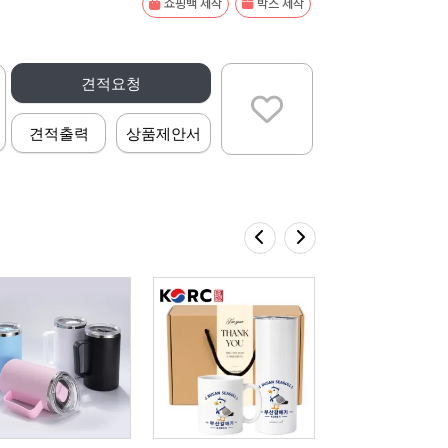
쇼핑백 제작
박스 제작
견적요청
견적출력
상품제안서