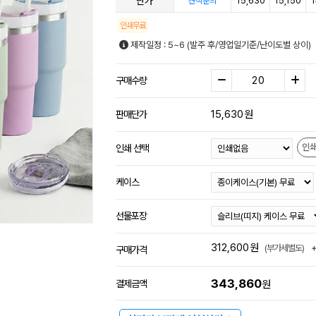
단가
15,630
15,150
1
견적문의
인쇄무료
제작일정 : 5~6 (발주 후/영업일기준/난이도별 상이)
구매수량
15,630
원
판매단가
인
인쇄 선택
케이스
선물포장
312,600
원
(부가세별도)
구매가격
343,860
결제금액
원