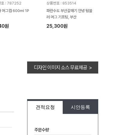
호 : 787252
상품번호 : 853514
 머그컵 600ml 1P
파란수도 부산갈매기 안녕 텀블
러 머그 기프팅, 부산
40원
25,300원
디자인 이미지 소스 무료제공 >
견적요청
시안등록
주문수량