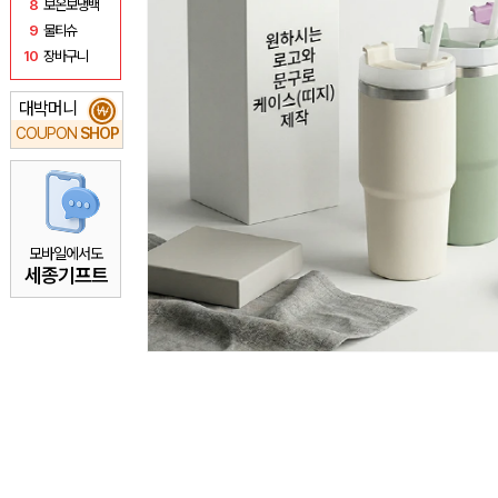
8
보온보냉백
9
물티슈
10
장바구니
대박머니
₩
COUPON
SHOP
모바일에서도
세종기프트