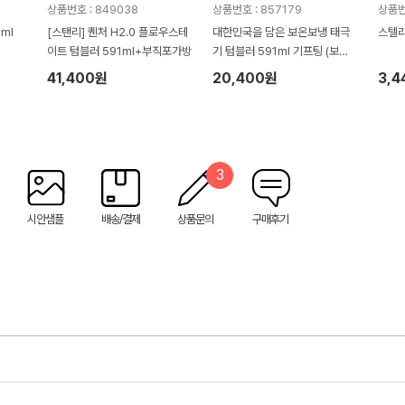
상품번호 : 849038
상품번호 : 857179
상품번
ml
[스탠리] 퀜처 H2.0 플로우스테
대한민국을 담은 보온보냉 태극
스텔라
이트 텀블러 591ml+부직포가방
기 텀블러 591ml 기프팅 (보자
기 포장)
41,400원
20,400원
3,4
3
시안샘플
배송/결제
상품문의
구매후기