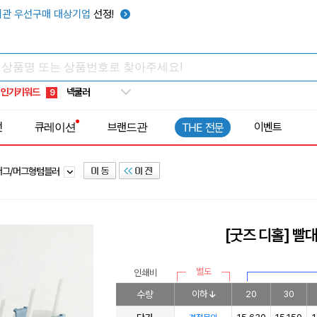
우산
관 우선구매 대상기업
선정!
6
텀블러
7
쿨토시
8
넥쿨러
9
인기키워드
타포린가방
10
선풍기
1
전
큐레이션
브랜드관
이벤트
THE 전문
머그/머그형텀블러
[굿즈 디홀] 빨대
별도
인쇄비
수량
이하
20
30