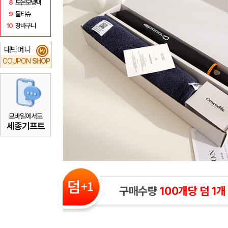
8
보온보냉백
9
물티슈
10
장바구니
대박머니
₩
COUPON
SHOP
모바일에서도
세종기프트
구매수량
100개당 덤 1개