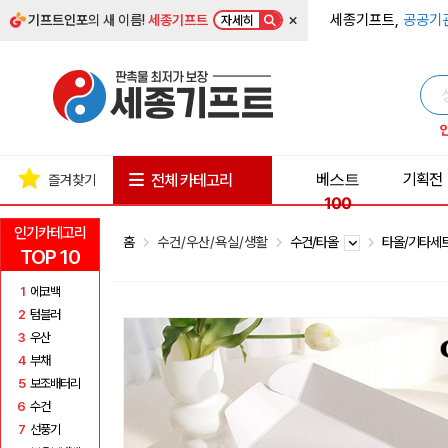
×
세종기프트,
공공기
기프트인포
의 새 이름!
세종기프트
자세히
베스트
기획전
전체 카테고리
즐겨찾기
100
인기카테고리
홈
수건/우산/욕실/생활
수건/타올
타올/기타세
TOP 10
1
에코백
2
텀블러
3
우산
4
부채
5
보조배터리
6
수건
7
선풍기