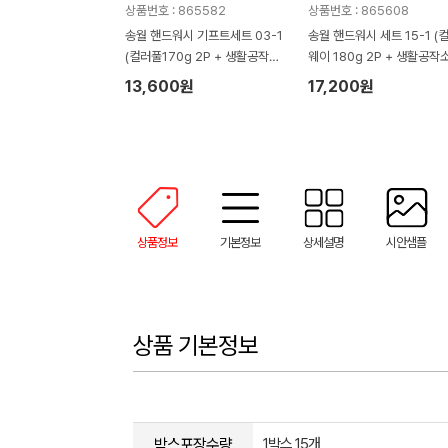
상품번호 : 865582
상품번호 : 865608
송월 핸드워시 기프트세트 03-1
송월 핸드워시 세트 15-1 (
(컬러풀170g 2P + 생활공작소
웨이 180g 2P + 생활공작
250ml 1P)
0ml 1P)
13,600원
17,200원
상품정보
기본정보
상세설명
시안샘플
상품 기본정보
박스포장수량
1박스 15개