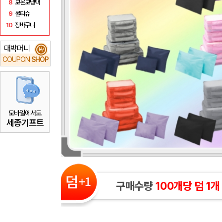
8
보온보냉백
9
물티슈
10
장바구니
대박머니
₩
COUPON
SHOP
모바일에서도
세종기프트
구매수량
100개당 덤 1개