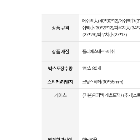
메쉬백大(40*30*12)/메쉬백中(31*
상품 규격
쉬백小(30*21*12)/파우치大(34
(27*26)/파우치小(27*17)
상품 재질
폴리에스테르+메쉬
박스포장수량
1박스 80개
스티커/라벨지
코팅스티커(90*55mm)
케이스
(기본)지퍼백 개별포장 / (추가)
법적허가사항
해당없음