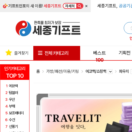
×
세종기프트,
공공기
기프트인포
의 새 이름!
세종기프트
자세히
베스트
기획전
전체 카테고리
즐겨찾기
100
인기카테고리
홈
가방/패션/미용/키링
에코백/쇼핑백
파우치
TOP 10
1
에코백
2
텀블러
3
우산
4
부채
5
보조배터리
6
수건
7
선풍기