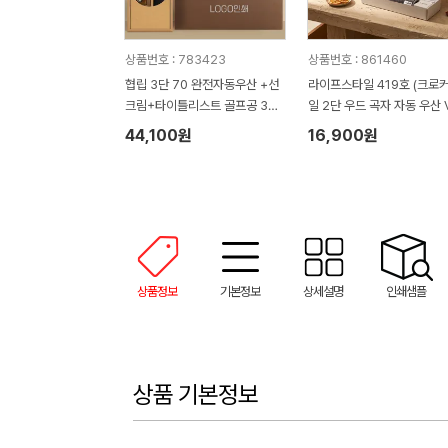
상품번호 : 783423
상품번호 : 861460
협립 3단 70 완전자동우산 +선
라이프스타일 419호 (크로
크림+타이틀리스트 골프공 3구-
일 2단 우드 곡자 자동 우산 V
세트
+심플 타올 150g)
44,100원
16,900원
상품정보
기본정보
상세설명
인쇄샘플
상품 기본정보