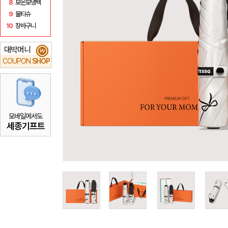
8
보온보냉백
9
물티슈
10
장바구니
대박머니
₩
COUPON
SHOP
모바일에서도
세종기프트