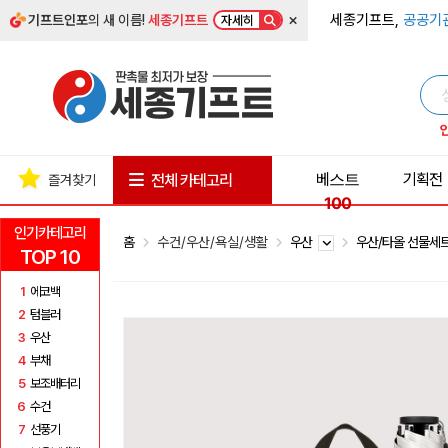
×
세종기프트,
공공기
기프트인포
의 새 이름!
세종기프트
자세히
베스트
기획전
전체 카테고리
즐겨찾기
100
인기카테고리
홈
수건/우산/욕실/생활
우산
우산/타올 선물세
TOP 10
1
에코백
2
텀블러
3
우산
4
부채
5
보조배터리
6
수건
7
선풍기