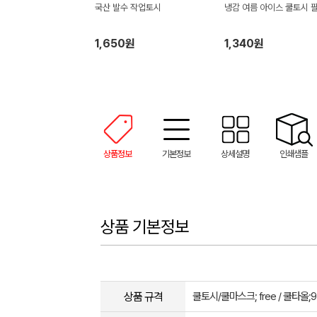
국산 발수 작업토시
냉감 여름 아이스 쿨토시 
1,650원
1,340원
상품정보
기본정보
상세설명
인쇄샘플
상품 기본정보
상품 규격
쿨토시/쿨마스크; free / 쿨타올;9