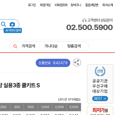
로그인
회원가입
비회원조회
장바구니
질문과답변
회사소개
고객센터 상담문의
02.500.5900
AI 이미지 검색
가격검색
가나다순
맞춤검색
842479
상품번호
공공기관
 실용3종 쿨키트 S
우선구매
대상기업
BEST →
단위: 원 부가세별도
200
300
500
1,000
2,000
3,000
최저가
를