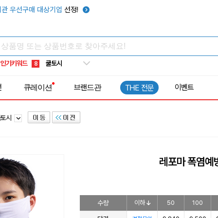
키캡
5
관 우선구매 대상기업
선정!
우산
6
텀블러
7
쿨토시
8
인기키워드
넥쿨러
9
타포린가방
10
전
큐레이션
브랜드관
이벤트
THE 전문
선풍기
1
쿨토시
레포마 폭염예방
수량
이하
50
100