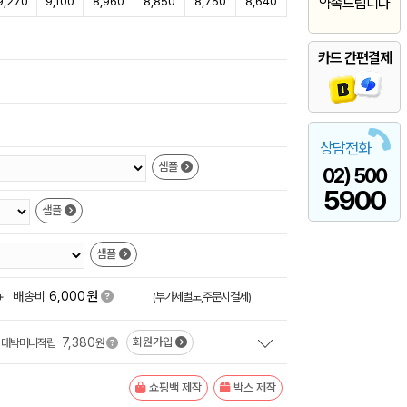
9,270
9,100
8,960
8,850
8,750
8,640
약속드립니다
카드 간편결제
상담전화
샘플
02) 500
5900
샘플
샘플
원
+
배송비
6,000
(부가세별도,주문시결제)
7,380
회원가입
대박머니적립
원
쇼핑백 제작
박스 제작