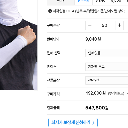
단가
9,840
9,500
견적문의
제작일정 : 3-4 (발주 후/영업일기준/난이도별 상이)
구매수량
9,840
원
판매단가
인쇄 선택
케이스
선물포장
492,000
원
(부가세별도)
구매가격
547,800
결제금액
원
최저가 보장제 신청하기
〉