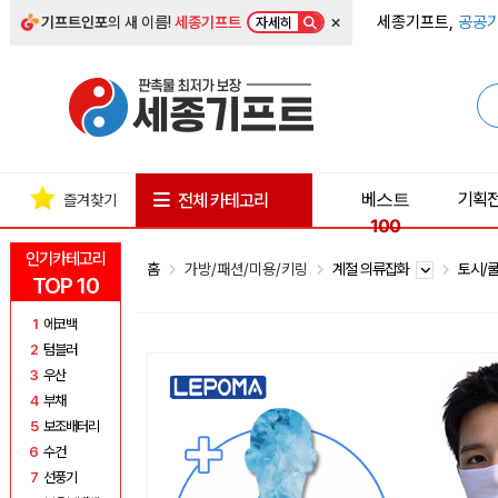
×
세종기프트,
공공기
기프트인포
의 새 이름!
세종기프트
자세히
베스트
기획
전체 카테고리
즐겨찾기
100
인기카테고리
홈
가방/패션/미용/키링
계절 의류잡화
토시/
TOP 10
1
에코백
2
텀블러
3
우산
4
부채
5
보조배터리
6
수건
7
선풍기