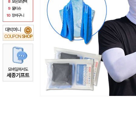
8
보온보냉백
9
물티슈
10
장바구니
대박머니
₩
COUPON
SHOP
모바일에서도
세종기프트