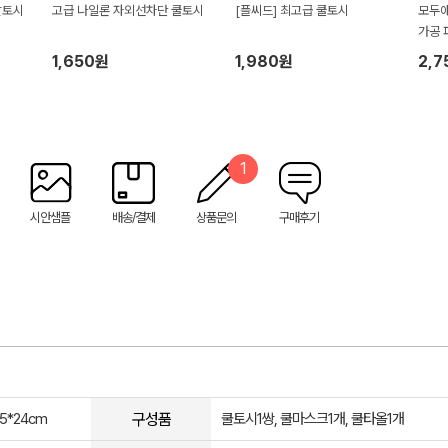
팔토시
고급 나일론 자외선차단 쿨토시
[플씨드] 최고급 쿨토시
모두애
가공 
1,650원
1,980원
2,7
1
시안샘플
배송/결제
상품문의
구매후기
구성품
5*24cm
쿨토시1쌍, 쿨마스크1개, 쿨타올1개