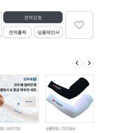
견적요청
견적출력
상품제안서
호 : 567120
상품번호 : 731244