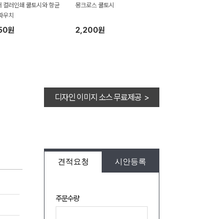
 컬러인쇄 쿨토시와 항균
몽크로스 쿨토시
파우치
50원
2,200원
디자인 이미지 소스 무료제공 >
견적요청
시안등록
주문수량