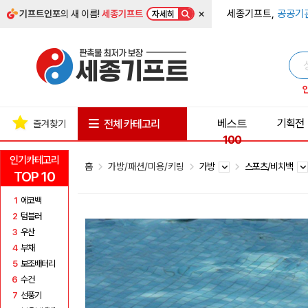
×
세종기프트,
공공기
기프트인포
의 새 이름!
세종기프트
자세히
베스트
기획전
전체 카테고리
즐겨찾기
100
인기카테고리
홈
가방/패션/미용/키링
가방
스포츠/비치백
TOP 10
1
에코백
2
텀블러
3
우산
4
부채
5
보조배터리
6
수건
7
선풍기