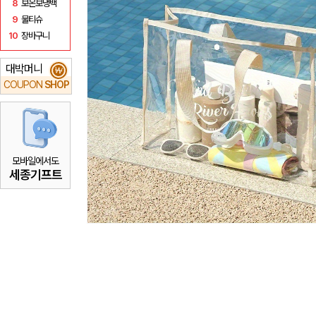
8
보온보냉백
9
물티슈
10
장바구니
대박머니
₩
COUPON
SHOP
모바일에서도
세종기프트