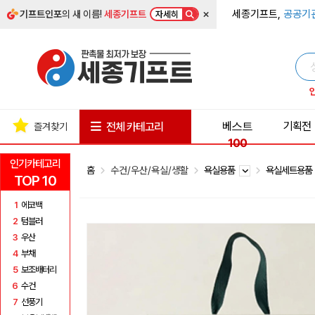
×
세종기프트,
공공기
기프트인포
의 새 이름!
세종기프트
자세히
베스트
기획전
전체 카테고리
즐겨찾기
100
인기카테고리
홈
수건/우산/욕실/생활
욕실용품
욕실세트용
TOP 10
1
에코백
2
텀블러
3
우산
4
부채
5
보조배터리
6
수건
7
선풍기