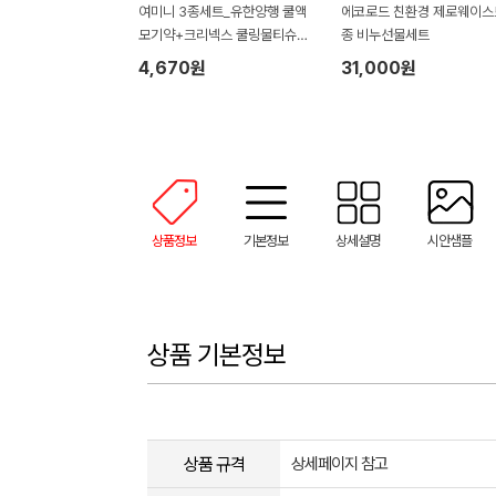
여미니 3종세트_유한양행 쿨액
에코로드 친환경 제로웨이스
모기약+크리넥스 쿨링물티슈
종 비누선물세트
+아이스 쿨타올 쿨수건(기프트
4,670원
31,000원
박스)
상품정보
기본정보
상세설명
시안샘플
상품 기본정보
상품 규격
상세페이지 참고