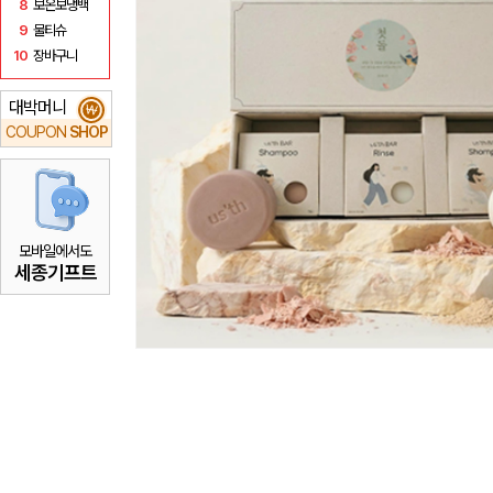
8
보온보냉백
9
물티슈
10
장바구니
대박머니
₩
COUPON
SHOP
모바일에서도
세종기프트