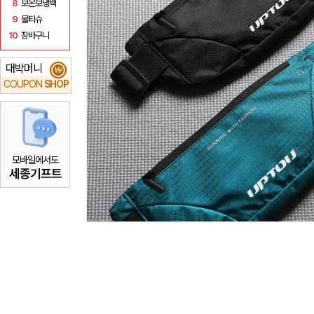
8
보온보냉백
9
물티슈
10
장바구니
대박머니
₩
COUPON
SHOP
모바일에서도
세종기프트