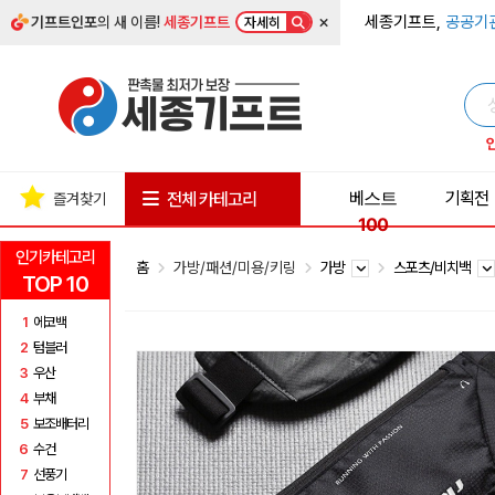
×
세종기프트,
공공기
기프트인포
의 새 이름!
세종기프트
자세히
베스트
기획전
전체 카테고리
즐겨찾기
100
인기카테고리
홈
가방/패션/미용/키링
가방
스포츠/비치백
TOP 10
1
에코백
2
텀블러
3
우산
4
부채
5
보조배터리
6
수건
7
선풍기