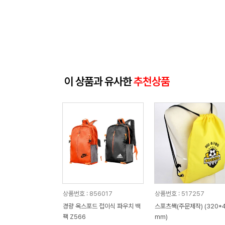
이 상품과 유사한
추천상품
상품번호 : 856017
상품번호 : 517257
경량 옥스포드 접이식 파우치 백
스포츠쌕(주문제작) (320*
팩 Z566
mm)