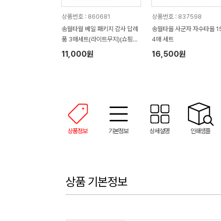
상품번호 : 860681
상품번호 : 837598
송월타월 베일 패키지 감사 답례
송월타올 사군자 자수타올 1
품 3매세트(라이트무지)(쇼핑백
4매 세트
증정)
11,000원
16,500원
상품정보
기본정보
상세설명
인쇄샘플
상품 기본정보