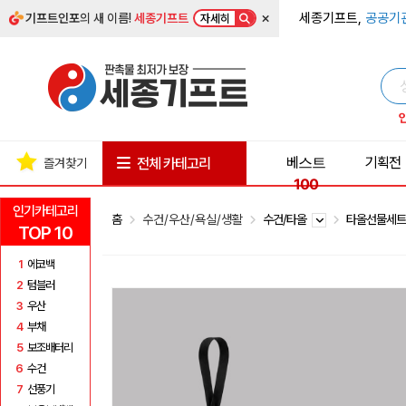
×
세종기프트,
공공기
기프트인포
의 새 이름!
세종기프트
자세히
베스트
기획전
전체 카테고리
즐겨찾기
100
인기카테고리
홈
수건/우산/욕실/생활
수건/타올
타올선물세
TOP 10
1
에코백
2
텀블러
3
우산
4
부채
5
보조배터리
6
수건
7
선풍기