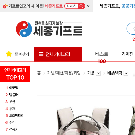
×
세종기프트,
공공기
기프트인포
의 새 이름!
세종기프트
자세히
베스트
기획전
전체 카테고리
즐겨찾기
100
인기카테고리
홈
가방/패션/미용/키링
가방
배낭/백팩
TOP 10
1
에코백
2
텀블러
3
우산
4
부채
5
보조배터리
6
수건
7
선풍기