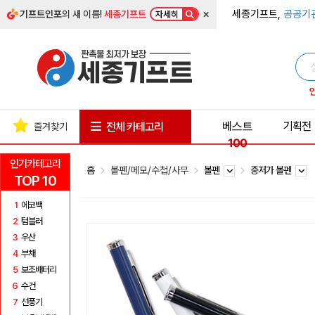
×
세종기프트,
공공기
기프트인포
의 새 이름!
세종기프트
자세히
베스트
기획전
전체 카테고리
즐겨찾기
100
인기카테고리
홈
볼펜/메모/수첩/사무
볼펜
중저가 볼펜
TOP 10
1
에코백
2
텀블러
3
우산
4
부채
5
보조배터리
6
수건
7
선풍기