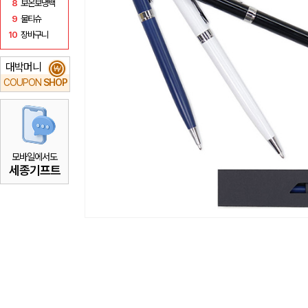
8
보온보냉백
9
물티슈
10
장바구니
대박머니
₩
COUPON
SHOP
모바일에서도
세종기프트