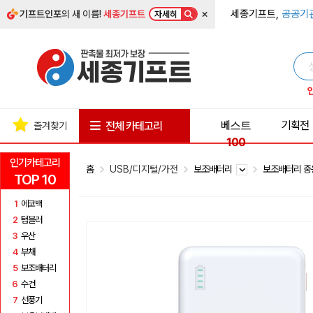
×
세종기프트,
공공기
기프트인포
의 새 이름!
세종기프트
자세히
베스트
기획전
전체 카테고리
즐겨찾기
100
인기카테고리
홈
USB/디지털/가전
보조배터리
보조배터리 중
TOP 10
1
에코백
2
텀블러
3
우산
4
부채
5
보조배터리
6
수건
7
선풍기