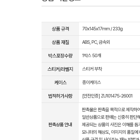
상품 규격
70x145x17mm / 233g
상품 재질
ABS, PC, 금속외
박스포장수량
1박스 50개
스티커/라벨지
스티커 부착
케이스
종이케이스
법적허가사항
[안전인증] ZU101475-26001
판촉물은 판촉을 목적으로 제작하여
일반상품으로 판매는 신중히 판단해
판촉상품 안내
제공되는 상품의 사진은 이해를 
모니터의 해상도, 이미지의 품질에 
상품 규격 및 사이즈는 재는 방법과