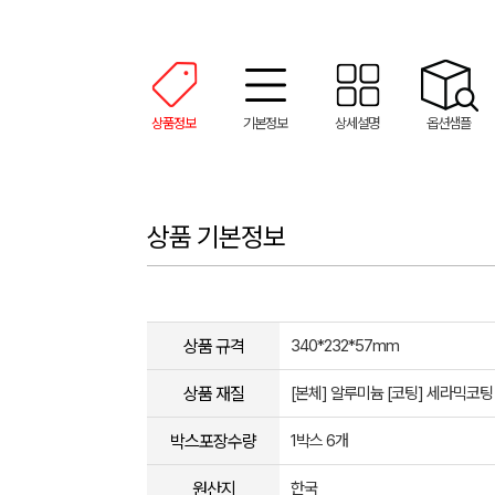
상품정보
기본정보
상세설명
옵션샘플
상품 기본정보
상품 규격
340*232*57mm
상품 재질
[본체] 알루미늄 [코팅] 세라믹코팅
박스포장수량
1박스 6개
원산지
한국