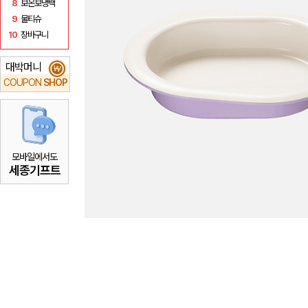
8
보온보냉백
9
물티슈
10
장바구니
대박머니
₩
COUPON
SHOP
모바일에서도
세종기프트