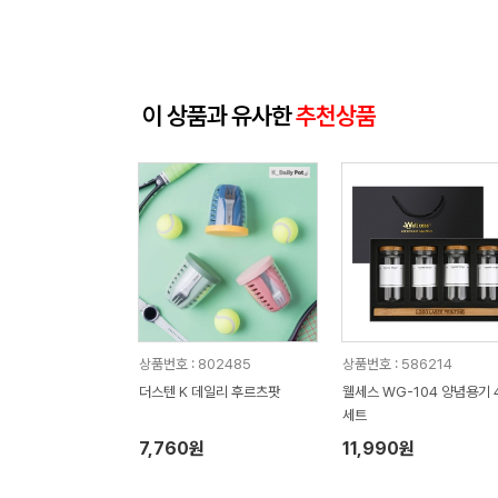
이 상품과 유사한
추천상품
상품번호 : 802485
상품번호 : 586214
더스텐 K 데일리 후르츠팟
웰세스 WG-104 양념용기 
세트
7,760원
11,990원