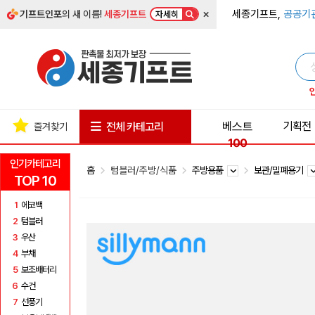
×
세종기프트,
공공기
기프트인포
의 새 이름!
세종기프트
자세히
베스트
기획전
전체 카테고리
즐겨찾기
100
인기카테고리
홈
텀블러/주방/식품
주방용품
보관/밀폐용기
TOP 10
1
에코백
2
텀블러
3
우산
4
부채
5
보조배터리
6
수건
7
선풍기