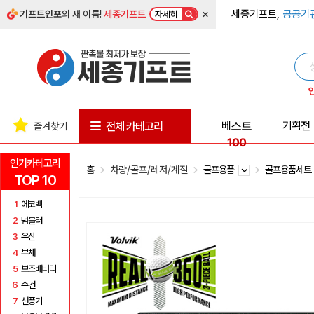
×
세종기프트,
공공기
기프트인포
의 새 이름!
세종기프트
자세히
베스트
기획전
전체 카테고리
즐겨찾기
100
인기카테고리
홈
차량/골프/레저/계절
골프용품
골프용품세
TOP 10
1
에코백
2
텀블러
3
우산
4
부채
5
보조배터리
6
수건
7
선풍기