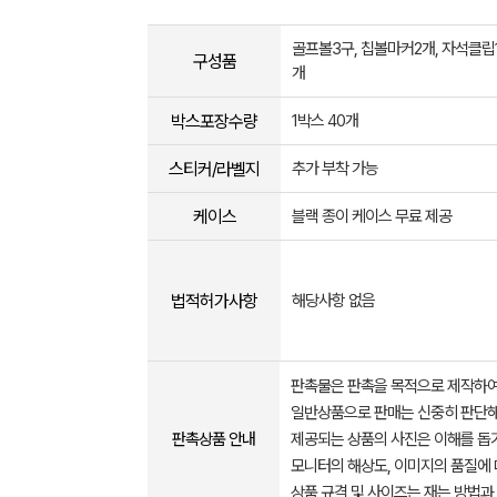
골프볼3구, 칩볼마커2개, 자석클립1
구성품
개
박스포장수량
1박스 40개
스티커/라벨지
추가 부착 가능
케이스
블랙 종이 케이스 무료 제공
법적허가사항
해당사항 없음
판촉물은 판촉을 목적으로 제작하여
일반상품으로 판매는 신중히 판단해
판촉상품 안내
제공되는 상품의 사진은 이해를 
모니터의 해상도, 이미지의 품질에 
상품 규격 및 사이즈는 재는 방법과