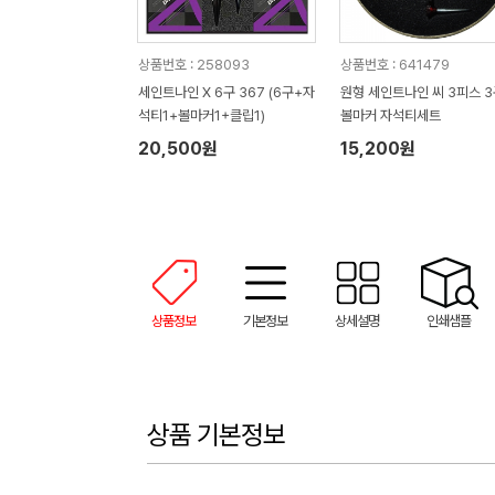
상품번호 : 258093
상품번호 : 641479
세인트나인 X 6구 367 (6구+자
원형 세인트나인 씨 3피스 3
석티1+볼마커1+클립1)
볼마커 자석티세트
20,500원
15,200원
상품정보
기본정보
상세설명
인쇄샘플
상품 기본정보