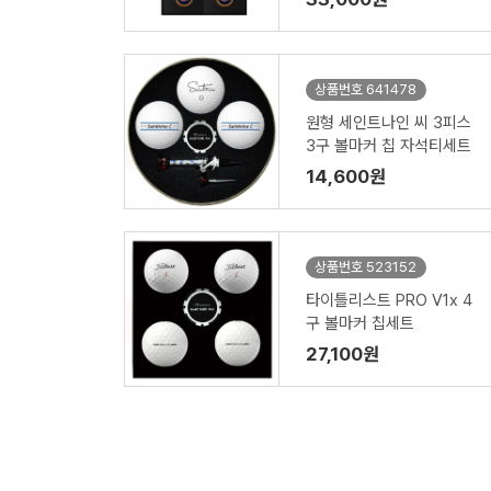
상품번호 641478
원형 세인트나인 씨 3피스
3구 볼마커 칩 자석티세트
14,600원
상품번호 523152
타이틀리스트 PRO V1x 4
구 볼마커 칩세트
27,100원