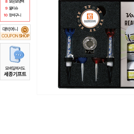
8
보온보냉백
9
물티슈
10
장바구니
대박머니
₩
COUPON
SHOP
모바일에서도
세종기프트